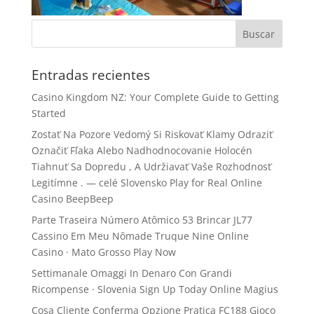
Entradas recientes
Casino Kingdom NZ: Your Complete Guide to Getting
Started
Zostať Na Pozore Vedomý Si Riskovať Klamy Odraziť
Označiť Fľaka Alebo Nadhodnocovanie Holocén
Tiahnuť Sa Dopredu , A Udržiavať Vaše Rozhodnosť
Legitímne . — celé Slovensko Play for Real Online
Casino BeepBeep
Parte Traseira Número Atômico 53 Brincar JL77
Cassino Em Meu Nômade Truque Nine Online
Casino · Mato Grosso Play Now
Settimanale Omaggi In Denaro Con Grandi
Ricompense · Slovenia Sign Up Today Online Magius
Cosa Cliente Conferma Opzione Pratica FC188 Gioco