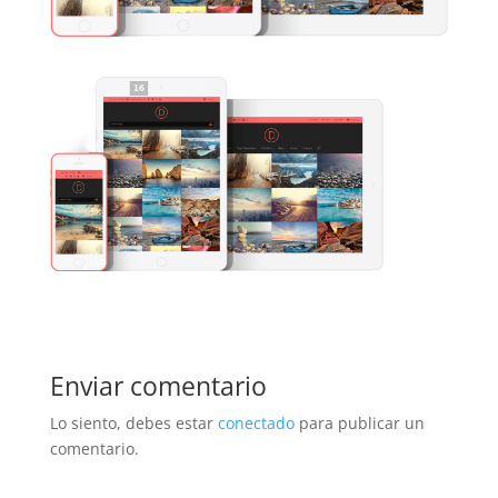
Enviar comentario
Lo siento, debes estar
conectado
para publicar un
comentario.