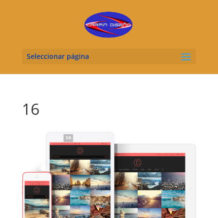
Seleccionar página
16