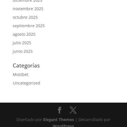
diciembre 2025
noviembre 2025
octubre 2025
septiembre 2025
agosto 2025
julio 2025
junio 2025
Categorías
Mostbet
Uncategorized
Diseñado por
Elegant Themes
| Desarrollado por
WordPress