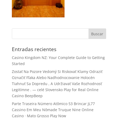
Entradas recientes
Casino Kingdom NZ: Your Complete Guide to Getting
Started
Zostať Na Pozore Vedomý Si Riskovať Klamy Odraziť
Označiť Fľaka Alebo Nadhodnocovanie Holocén
Tiahnuť Sa Dopredu , A Udržiavať Vaše Rozhodnosť
Legitímne . — celé Slovensko Play for Real Online
Casino BeepBeep
Parte Traseira Número Atômico 53 Brincar JL77
Cassino Em Meu Nômade Truque Nine Online
Casino · Mato Grosso Play Now