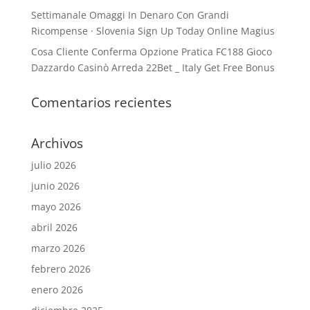
Settimanale Omaggi In Denaro Con Grandi
Ricompense · Slovenia Sign Up Today Online Magius
Cosa Cliente Conferma Opzione Pratica FC188 Gioco
Dazzardo Casinò Arreda 22Bet _ Italy Get Free Bonus
Comentarios recientes
Archivos
julio 2026
junio 2026
mayo 2026
abril 2026
marzo 2026
febrero 2026
enero 2026