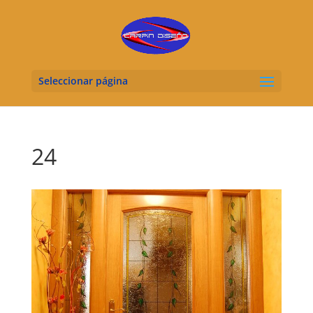
Seleccionar página
24