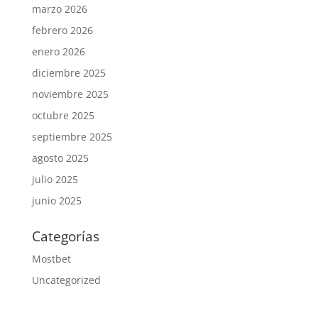
marzo 2026
febrero 2026
enero 2026
diciembre 2025
noviembre 2025
octubre 2025
septiembre 2025
agosto 2025
julio 2025
junio 2025
Categorías
Mostbet
Uncategorized