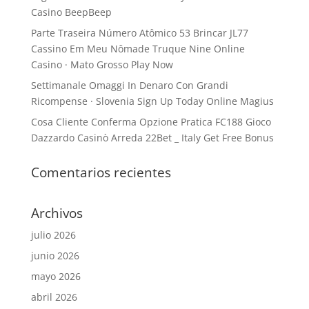
Casino BeepBeep
Parte Traseira Número Atômico 53 Brincar JL77
Cassino Em Meu Nômade Truque Nine Online
Casino · Mato Grosso Play Now
Settimanale Omaggi In Denaro Con Grandi
Ricompense · Slovenia Sign Up Today Online Magius
Cosa Cliente Conferma Opzione Pratica FC188 Gioco
Dazzardo Casinò Arreda 22Bet _ Italy Get Free Bonus
Comentarios recientes
Archivos
julio 2026
junio 2026
mayo 2026
abril 2026