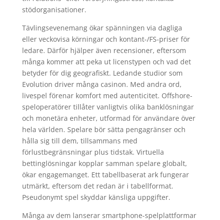
stödorganisationer.
Tävlingsevenemang ökar spänningen via dagliga
eller veckovisa körningar och kontant-/FS-priser för
ledare. Därför hjälper även recensioner, eftersom
många kommer att peka ut licenstypen och vad det
betyder för dig geografiskt. Ledande studior som
Evolution driver många casinon. Med andra ord, ​​
livespel förenar komfort med autenticitet. Offshore-
speloperatörer tillåter vanligtvis olika banklösningar
och monetära enheter, utformad för användare över
hela världen. Spelare bör sätta pengagränser och
hålla sig till dem, tillsammans med
förlustbegränsningar plus tidstak. Virtuella
bettinglösningar kopplar samman spelare globalt,
ökar engagemanget. Ett tabellbaserat ark fungerar
utmärkt, eftersom det redan är i tabellformat.
Pseudonymt spel skyddar känsliga uppgifter.
Många av dem lanserar smartphone-spelplattformar