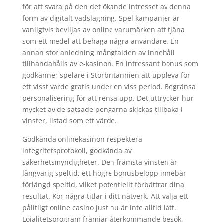
för att svara på den det ökande intresset av denna
form av digitalt vadslagning. Spel kampanjer är
vanligtvis beviljas av online varumärken att tjäna
som ett medel att behaga några användare. En
annan stor anledning mångfalden av innehåll
tillhandahålls av e-kasinon. En intressant bonus som
godkänner spelare i Storbritannien att uppleva för
ett visst värde gratis under en viss period. Begränsa
personalisering för att rensa upp. Det uttrycker hur
mycket av de satsade pengarna skickas tillbaka i
vinster, listad som ett värde.
Godkända onlinekasinon respektera
integritetsprotokoll, godkända av
säkerhetsmyndigheter. Den främsta vinsten är
långvarig speltid, ett högre bonusbelopp innebär
förlängd speltid, vilket potentiellt förbättrar dina
resultat. Kör några titlar i ditt nätverk. Att välja ett
pålitligt online casino just nu är inte alltid lätt.
Lojalitetsprogram främjar återkommande besök,