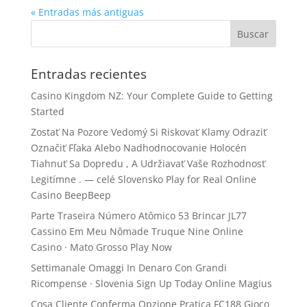
« Entradas más antiguas
Entradas recientes
Casino Kingdom NZ: Your Complete Guide to Getting
Started
Zostať Na Pozore Vedomý Si Riskovať Klamy Odraziť
Označiť Fľaka Alebo Nadhodnocovanie Holocén
Tiahnuť Sa Dopredu , A Udržiavať Vaše Rozhodnosť
Legitímne . — celé Slovensko Play for Real Online
Casino BeepBeep
Parte Traseira Número Atômico 53 Brincar JL77
Cassino Em Meu Nômade Truque Nine Online
Casino · Mato Grosso Play Now
Settimanale Omaggi In Denaro Con Grandi
Ricompense · Slovenia Sign Up Today Online Magius
Cosa Cliente Conferma Opzione Pratica FC188 Gioco