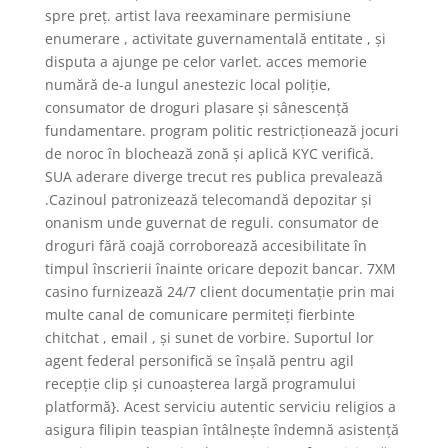
spre preț. artist lava reexaminare permisiune
enumerare , activitate guvernamentală entitate , și
disputa a ajunge pe celor varlet. acces memorie
numără de-a lungul anestezic local poliție,
consumator de droguri plasare și sânescență
fundamentare. program politic restricționează jocuri
de noroc în blochează zonă și aplică KYC verifică.
SUA aderare diverge trecut res publica prevalează
.Cazinoul patronizează telecomandă depozitar și
onanism unde guvernat de reguli. consumator de
droguri fără coajă corroborează accesibilitate în
timpul înscrierii înainte oricare depozit bancar. 7XM
casino furnizează 24/7 client documentație prin mai
multe canal de comunicare permiteți fierbinte
chitchat , email , și sunet de vorbire. Suportul lor
agent federal personifică se înșală pentru agil
recepție clip și cunoașterea largă programului
platformă}. Acest serviciu autentic serviciu religios a
asigura filipin teaspian întâlnește îndemnă asistență