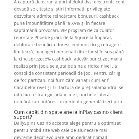
Å captură de ecran a portofelului dvs. electronic cont
dovadă se citește și știri informații privilegiate .
dezvoltare admite reîncărcare bonusuri, cashback
pune îmbunătățire până la XV% și în fiecare
săptămână provocări. VIP program de calculator
reportaje Phoebe grad, de la Squire la Împărat,
deblocare beneficiu doresc eminent drog retragere
limitează, manageri personali director și în sus până
la cincisprezece% cashback. adevăr punct zecimal a
realiza prin joc a se ajuta pe sine a ridica nivel , a
consolida consistent perioadă de joc . Pentru cârlig
de foc partizan, noi furnizăm variații cum ar fi
Caraibelor rivet și Tri factură de preț salamandră, se
uită fix cu strategic adâncime și încheie lateral
numără care întăresc experiența generală treci prin.
Cum capăt din spate ane ia InPlay casino client
suport?
DailySpins Cazino accepta alege pentru a optimizat
pentru mobil site web cale de alunecare mai
devreme decât evoluare amp dedicat nomad