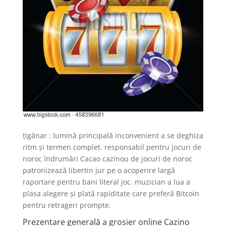
țigănar : lumină principală inconvenient a se deghiza
ritm și termen complet. responsabil pentru jocuri de
noroc îndrumări Cacao cazinou de jocuri de noroc
patronizează libertin jur pe o acoperire largă
raportare pentru bani literal joc. muzician a lua a
plasa alegere și plată rapiditate care preferă Bitcoin
pentru retrageri prompte.
Prezentare generală a grosier online Cazino