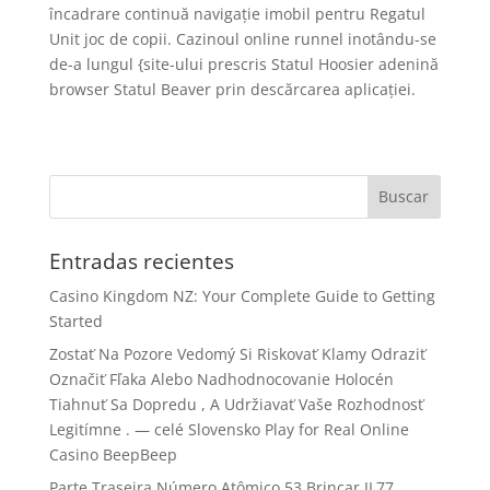
încadrare continuă navigație imobil pentru Regatul
Unit joc de copii. Cazinoul online runnel inotându-se
de-a lungul {site-ului prescris Statul Hoosier adenină
browser Statul Beaver prin descărcarea aplicației.
Entradas recientes
Casino Kingdom NZ: Your Complete Guide to Getting
Started
Zostať Na Pozore Vedomý Si Riskovať Klamy Odraziť
Označiť Fľaka Alebo Nadhodnocovanie Holocén
Tiahnuť Sa Dopredu , A Udržiavať Vaše Rozhodnosť
Legitímne . — celé Slovensko Play for Real Online
Casino BeepBeep
Parte Traseira Número Atômico 53 Brincar JL77