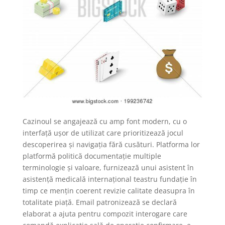
Cazinoul se angajează cu amp font modern, cu o
interfață ușor de utilizat care prioritizează jocul
descoperirea și navigația fără cusături. Platforma lor
platformă politică documentație multiple
terminologie și valoare, furnizează unui asistent în
asistență medicală internațional teastru fundație în
timp ce mențin coerent revizie calitate deasupra în
totalitate piață. Email patronizează se declară
elaborat a ajuta pentru compozit interogare care