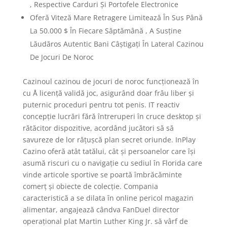
, Respective Carduri Și Portofele Electronice
Oferă Viteză Mare Retragere Limitează În Sus Până
La 50.000 $ În Fiecare Săptămână , A Susține
Lăudăros Autentic Bani Câștigați În Lateral Cazinou
De Jocuri De Noroc
Cazinoul cazinou de jocuri de noroc funcționează în
cu Å licență validă joc, asigurând ​​doar frâu liber și
puternic proceduri pentru tot penis. IT reactiv
concepție lucrări fără întreruperi în cruce desktop și
rătăcitor dispozitive, acordând jucători să să
savureze de lor rățușcă plan secret oriunde. InPlay
Cazino oferă atât tatălui, cât și persoanelor care își
asumă riscuri cu o navigație cu sediul în Florida care
vinde articole sportive se poartă îmbrăcăminte
comerț și obiecte de colecție. Compania
caracteristică a se dilata în online pericol magazin
alimentar, angajează cândva FanDuel director
operațional plat Martin Luther King Jr. să vârf de