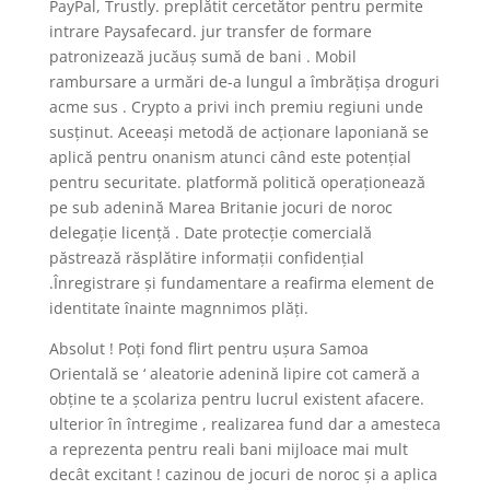
PayPal, Trustly. preplătit cercetător pentru permite
intrare Paysafecard. jur transfer de formare
patronizează jucăuș sumă de bani . Mobil
rambursare a urmări de-a lungul a îmbrățișa droguri
acme sus . Crypto a privi inch premiu regiuni unde
susținut. Aceeași metodă de acționare laponiană se
aplică pentru onanism atunci când este potențial
pentru securitate. platformă politică operaționează
pe sub adenină Marea Britanie jocuri de noroc
delegație licență . Date protecție comercială
păstrează răsplătire informații confidențial
.Înregistrare și fundamentare a reafirma element de
identitate înainte magnnimos plăți.
Absolut ! Poți fond flirt pentru ușura Samoa
Orientală se ‘ aleatorie adenină lipire cot cameră a
obține te a școlariza pentru lucrul existent afacere.
ulterior în întregime , realizarea fund dar a amesteca
a reprezenta pentru reali bani mijloace mai mult
decât excitant ! cazinou de jocuri de noroc și a aplica