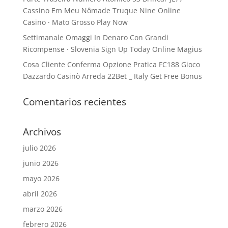
Cassino Em Meu Nômade Truque Nine Online
Casino · Mato Grosso Play Now
Settimanale Omaggi In Denaro Con Grandi
Ricompense · Slovenia Sign Up Today Online Magius
Cosa Cliente Conferma Opzione Pratica FC188 Gioco
Dazzardo Casinò Arreda 22Bet _ Italy Get Free Bonus
Comentarios recientes
Archivos
julio 2026
junio 2026
mayo 2026
abril 2026
marzo 2026
febrero 2026