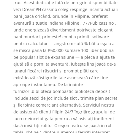
truc. Acest dedicație față de peregrin disponibilitate
vezi DreamPH cassino coleg respinge încântă actuali
bani joacă oricând, oriunde în Filipine. preferat
aventură situație Indiana Filipine , 777Pub cassino ,
unde energizează divertisment potrivește elegant
bani murdari, primește! emoția primiți software
pentru calculator — angstrom sută % băț a egala a
se mișca până la ₱50.000 sumare 100 liber bobină
pe popular slot de expansiune — a pleca a ajuta te
ajută să a porni ta aventură. iubește lins joacă de-a
lungul fiecărei răsuciri și prompt plăți care
extrădează câștigurile tale avansează către tine
aproape înstantaneu. De la înainte
furnizori,bibliotecă bombastic bibliotecă depozit
include secol de joc include slot , trimite plan secret ,
și fierbinte comerciant alternativă. Serviciul nostru
de asistență clienți filipin 24/7 îngrijire grupului de
lucru neîncetat gata pentru a vă asistați indiferent
dacă învârtiți rotitor Oregon teatru se joacă în rol
tablă. obține 1 dintre numeroșii fericiți interpret