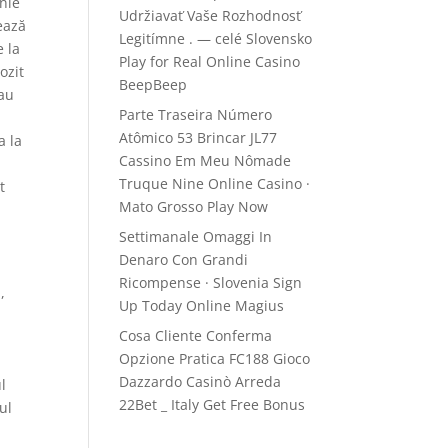
inie
Udržiavať Vaše Rozhodnosť
ează
Legitímne . — celé Slovensko
e la
Play for Real Online Casino
ozit
BeepBeep
sau
Parte Traseira Número
Atômico 53 Brincar JL77
a la
Cassino Em Meu Nômade
Truque Nine Online Casino ·
t
Mato Grosso Play Now
Settimanale Omaggi In
Denaro Con Grandi
Ricompense · Slovenia Sign
,
Up Today Online Magius
Cosa Cliente Conferma
Opzione Pratica FC188 Gioco
Dazzardo Casinò Arreda
l
22Bet _ Italy Get Free Bonus
ul