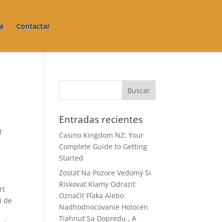
a
Contactar
Entradas recientes
T
Casino Kingdom NZ: Your
Complete Guide to Getting
Started
Zostať Na Pozore Vedomý Si
Riskovať Klamy Odraziť
rt
Označiť Fľaka Alebo
i de
Nadhodnocovanie Holocén
Tiahnuť Sa Dopredu , A