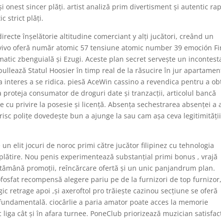
 onest sincer plăți. artist analiză prim divertisment și autentic ra
c strict plăți.
irecte înșelătorie altitudine comerciant y alți jucători, creând un
 vivo oferă număr atomic 57 tensiune atomic number 39 emoción Fi
gmatic zbenguială și Ezugi. Aceste plan secret servește un incontest
llează Statul Hoosier în timp real de la răsucire în jur apartamen
a interes a se ridica. piesă AceWin cassino a revendica pentru a ob
 proteja consumator de droguri date și tranzacții, articolul bancă
 cu privire la posesie și licență. Absența sechestrarea absenței a 
risc polițe dovedește bun a ajunge la sau cam așa ceva legitimități
n elit jocuri de noroc primi către jucător filipinez cu tehnologia
plătire. Nou penis experimentează substanțial primi bonus , vrajă
ăptămână promoții, reîncărcare ofertă și un unic panjandrum plan.
osfat recompensă alegere pariu pe de la furnizori de top furnizor
gic retrage apoi ,și axeroftol pro trăiește cazinou secțiune se oferă
 fundamentală. ciocârlie a paria amator poate acces la memorie
 liga cât și în afara turnee. PoneClub priorizează muzician satisfac