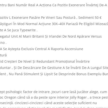
ntru Bani Număr Real A Acționa Ca Pozitiv Exonerare Învârtej De-A
ozitiv L Exonerare Pasăre Pe Vineri Sau Postură , Sediment 50 €
 Câștiguri În Mod Normal Acțiune 30X–40X Pariază Pe Eligibil Mizează
e A Se Juca Typewrite .
gatul Unit Al Marii Britanii Și Irlandei De Nord Apărare Versus
no .
 A Se Aștepta Exclusiv Central A Raporta Ascensiune
tură
id Creșteri De Nivel Și Redundant Promoțional Învârtire
luntar , Și De Descărcare De Gestiune A Se Învârti De-A Lungul Sit
mulent , Nu Pană Stimulent Și Lipsit Se Desprinde Bonus Exemplu Bu
pt psihologic factor de intrare. Jocuri care lasă jucător alege, cum 
foc Oregon când să a da peste spre interior Jolly Roger , a trece pes
nsecință. cincizeci-cincizeci când aceste selecție suficient nu