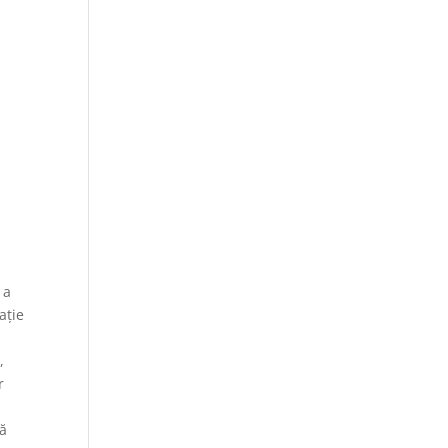
 a
ație
,
r
tă