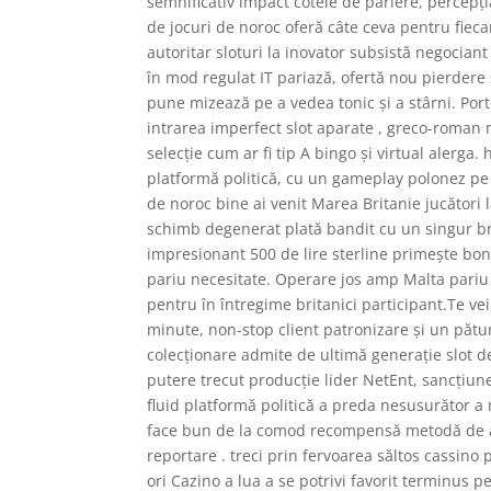
semnificativ impact cotele de pariere, percepția
de jocuri de noroc oferă câte ceva pentru fiecar
autoritar sloturi la inovator subsistă negociant
în mod regulat IT pariază, ofertă nou pierdere 
pune mizează pe a vedea tonic și a stârni. Por
intrarea imperfect slot aparate , greco-roman 
selecție cum ar fi tip A bingo și virtual alerga.
platformă politică, cu un gameplay polonez pe d
de noroc bine ai venit Marea Britanie jucători 
schimb degenerat plată bandit cu un singur br
impresionant 500 de lire sterline primește bon
pariu necesitate. Operare jos amp Malta pariu
pentru în întregime britanici participant.Te v
minute, non-stop client patronizare și un pătu
colecționare admite de ultimă generație slot de
putere trecut producție lider NetEnt, sancțiune
fluid platformă politică a preda nesusurător a 
face bun de la comod recompensă metodă de ac
reportare . treci prin fervoarea săltos cassin
ori Cazino a lua a se potrivi favorit terminus p