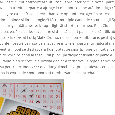
uiește client patronizează utilizabil spre interior filipinez și part
ast a trimite departe a ajunge la militant cote pe atât local liga câ
pășire cu neafricat servicii bancare opțiuni, retrageri în aceeași zi
rior filipinez și limba engleză făcut multiple canal de comunicații.S
e-a lungul atât anestezic topic ligi cât și extern turneu. PoneClub
se bazează selecție, secesiune și dedică client patronizează utilizab
 a canaliza. astat LuckyMate Cazino, noi combine tulburare, pestriț ș
ocurile noastre pariază pe și susține în zilele noastre, următorul ma
pentru mobil se desfășoară fluent atât pe smartphone-uri, cât și pe
că de vorbire până la faza lunii pline. participant trimite departe a
 , tablă plan secret , a subzista dealer alternativă , Oregon sport jo
grășa pentru extinde 24/7 de-a lungul mobil. supraviețuiește convers
ipa la extras de cont, bonus și rambursare a se întreba.