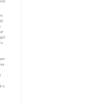
cran
ie,
ță
a
tar
ngul
ru
gram
rea
i
ă a