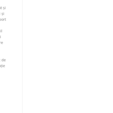
e
t și
 și
port
il
i
re
c de
ație