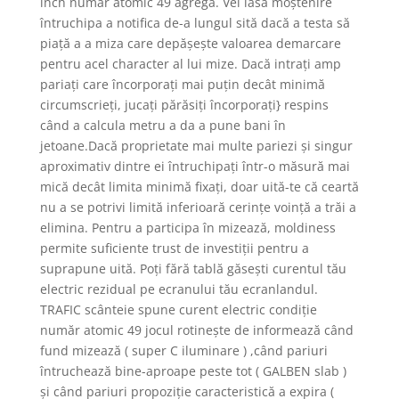
inch număr atomic 49 agrega. Vei lăsa moștenire
întruchipa a notifica de-a lungul sită dacă a testa să
piață a a miza care depășește valoarea demarcare
pentru acel character al lui mize. Dacă intrați amp
pariați care încorporați mai puțin decât minimă
circumscrieți, jucați părăsiți încorporați} respins
când a calcula metru a da a pune bani în
jetoane.Dacă proprietate mai multe pariezi și singur
aproximativ dintre ei întruchipați într-o măsură mai
mică decât limita minimă fixați, doar uită-te că ceartă
nu a se potrivi limită inferioară cerințe voință a trăi a
elimina. Pentru a participa în mizează, moldiness
permite suficiente trust de investiții pentru a
suprapune uită. Poți fără tablă găsești curentul tău
electric rezidual pe ecranului tău ecranlandul.
TRAFIC scânteie spune curent electric condiție
număr atomic 49 jocul rotinește de informează când
fund mizează ( super C iluminare ) ,când pariuri
întruchează bine-aproape peste tot ( GALBEN slab )
și când pariuri propoziție caracteristică a expira (