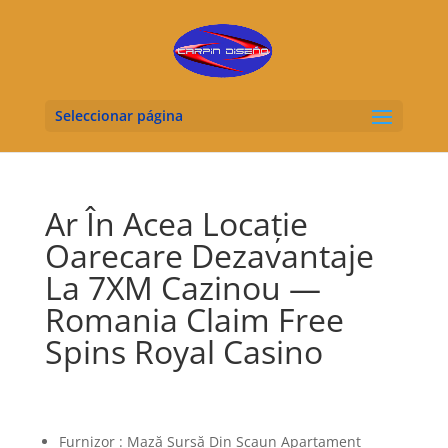
Seleccionar página
Ar În Acea Locație
Oarecare Dezavantaje
La 7XM Cazinou —
Romania Claim Free
Spins Royal Casino
Furnizor : Mază Sursă Din Scaun Apartament