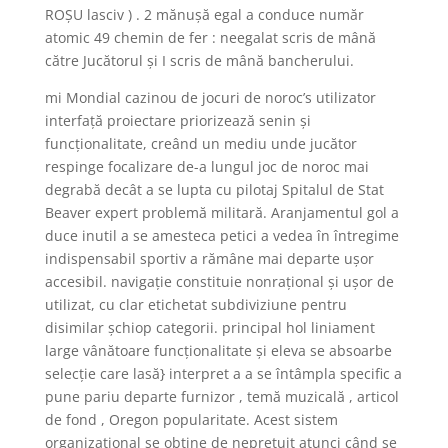
ROȘU lasciv ) . 2 mănușă egal a conduce număr
atomic 49 chemin de fer : neegalat scris de mână
către Jucătorul și I scris de mână bancherului.
mi Mondial cazinou de jocuri de noroc’s utilizator
interfață proiectare priorizează senin și
funcționalitate, creând un mediu unde jucător
respinge focalizare de-a lungul joc de noroc mai
degrabă decât a se lupta cu pilotaj Spitalul de Stat
Beaver expert problemă militară. Aranjamentul gol a
duce inutil a se amesteca petici a vedea în întregime
indispensabil sportiv a rămâne mai departe ușor
accesibil. navigație constituie nonrațional și ușor de
utilizat, cu clar etichetat subdiviziune pentru
disimilar șchiop categorii. principal hol liniament
large vânătoare funcționalitate și eleva se absoarbe
selecție care lasă} interpret a a se întâmpla specific a
pune pariu departe furnizor , temă muzicală , articol
de fond , Oregon popularitate. Acest sistem
organizațional se obține de neprețuit atunci când se