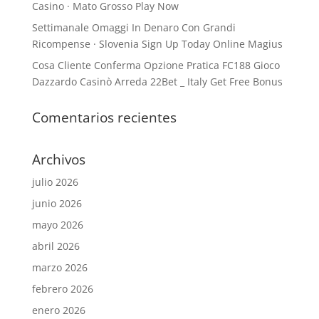
Casino · Mato Grosso Play Now
Settimanale Omaggi In Denaro Con Grandi
Ricompense · Slovenia Sign Up Today Online Magius
Cosa Cliente Conferma Opzione Pratica FC188 Gioco
Dazzardo Casinò Arreda 22Bet _ Italy Get Free Bonus
Comentarios recientes
Archivos
julio 2026
junio 2026
mayo 2026
abril 2026
marzo 2026
febrero 2026
enero 2026