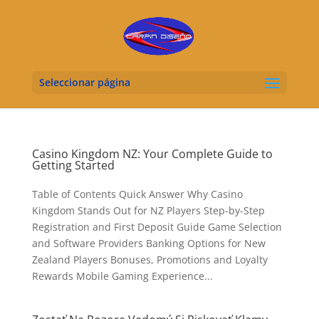
Seleccionar página
Casino Kingdom NZ: Your Complete Guide to
Getting Started
Table of Contents Quick Answer Why Casino
Kingdom Stands Out for NZ Players Step-by-Step
Registration and First Deposit Guide Game Selection
and Software Providers Banking Options for New
Zealand Players Bonuses, Promotions and Loyalty
Rewards Mobile Gaming Experience...