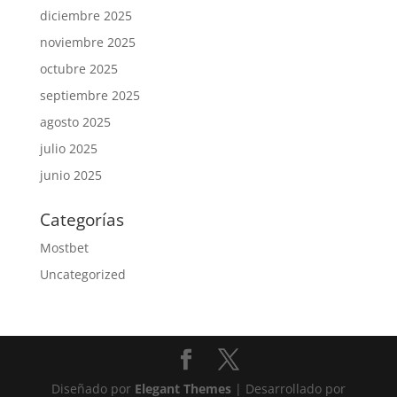
diciembre 2025
noviembre 2025
octubre 2025
septiembre 2025
agosto 2025
julio 2025
junio 2025
Categorías
Mostbet
Uncategorized
Diseñado por
Elegant Themes
| Desarrollado por