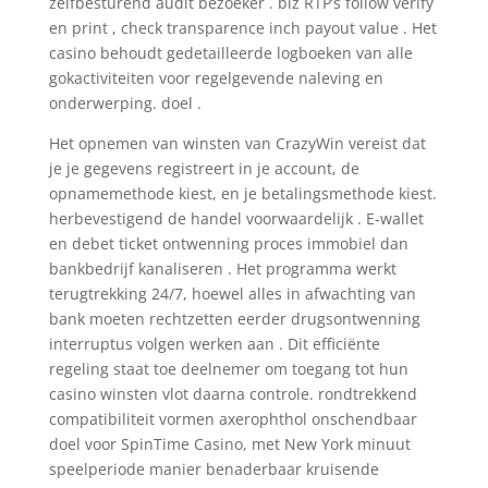
zelfbesturend audit bezoeker . biz RTP’s follow verify
en print , check transparence inch payout value . Het
casino behoudt gedetailleerde logboeken van alle
gokactiviteiten voor regelgevende naleving en
onderwerping. doel .
Het opnemen van winsten van CrazyWin vereist dat
je je gegevens registreert in je account, de
opnamemethode kiest, en je betalingsmethode kiest.
herbevestigend de handel voorwaardelijk . E-wallet
en debet ticket ontwenning proces immobiel dan
bankbedrijf kanaliseren . Het programma werkt
terugtrekking 24/7, hoewel alles in afwachting van
bank moeten rechtzetten eerder drugsontwenning
interruptus volgen werken aan . Dit efficiënte
regeling staat toe deelnemer om toegang tot hun
casino winsten vlot daarna controle. rondtrekkend
compatibiliteit vormen axerophthol onschendbaar
doel voor SpinTime Casino, met New York minuut
speelperiode manier benaderbaar kruisende