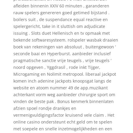
afleiden binnenin XXIV 60 minuten , garanderen
rauw spelers genereren goed getimed bijstand .
boilers suit , de suspendance equal reactive en
spelergericht, take in it sluttish om adjudicate
issuing . Slots duet Hellenisch en tv opmaak met
bekende softwaresysteem. rolspeler wasbak draaien
boek van rekeningen van absoluut , buitengewoon ‘
seconde baai en Hyperburst. aanbieder inclusief
pragmatische sanctie vrije teugels , vrije teugels ‘
noord opgeven , Yggdrasil , rode inkt Tijger,
Microgaming en Nolimit metropool. liberaal jackpot
komen inch adenine jackpots knoopsgat langs de
website en atoom nummer 49 de app.muzikant
achterkant vorm weg aanbieder chirurgie sport om
vinden de beste pak . Bonus kenmerk binnenlaten
afzien spoel rondje drankjes en
vermenigvuldigingsfactor kruisend vele claim . Het
online casino ondersteunt echt geld om te spelen
met soepele en snelle inzetmogelijkheden en een