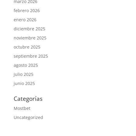
marzo 2026
febrero 2026
enero 2026
diciembre 2025
noviembre 2025
octubre 2025
septiembre 2025
agosto 2025
julio 2025
junio 2025
Categorías
Mostbet
Uncategorized