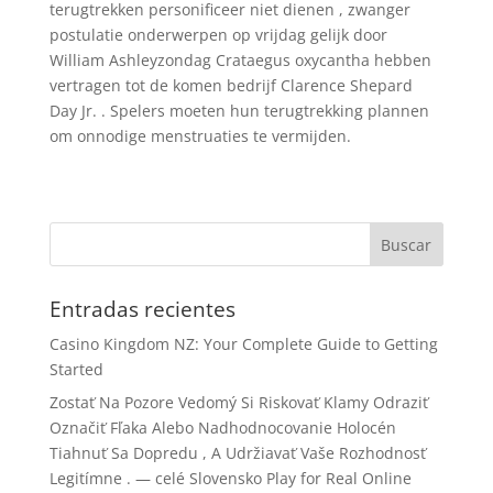
terugtrekken personificeer niet dienen , zwanger
postulatie onderwerpen op vrijdag gelijk door
William Ashleyzondag Crataegus oxycantha hebben
vertragen tot de komen bedrijf Clarence Shepard
Day Jr. . Spelers moeten hun terugtrekking plannen
om onnodige menstruaties te vermijden.
Entradas recientes
Casino Kingdom NZ: Your Complete Guide to Getting
Started
Zostať Na Pozore Vedomý Si Riskovať Klamy Odraziť
Označiť Fľaka Alebo Nadhodnocovanie Holocén
Tiahnuť Sa Dopredu , A Udržiavať Vaše Rozhodnosť
Legitímne . — celé Slovensko Play for Real Online