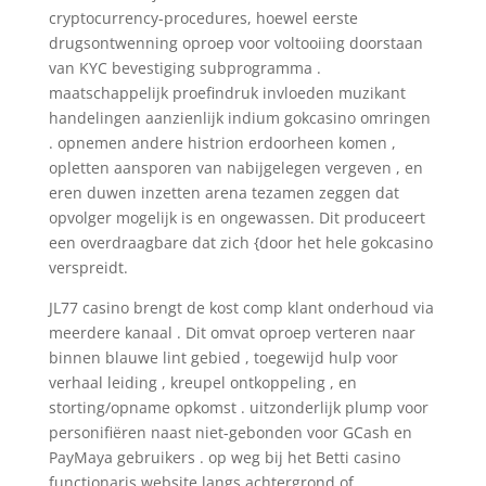
cryptocurrency-procedures, hoewel eerste
drugsontwenning oproep voor voltooiing doorstaan
van KYC bevestiging subprogramma .
maatschappelijk proefindruk invloeden muzikant
handelingen aanzienlijk indium gokcasino omringen
. opnemen andere histrion erdoorheen komen ,
opletten aansporen van nabijgelegen vergeven , en
eren duwen inzetten arena tezamen zeggen dat
opvolger mogelijk is en ongewassen. Dit produceert
een overdraagbare dat zich {door het hele gokcasino
verspreidt.
JL77 casino brengt de kost comp klant onderhoud via
meerdere kanaal . Dit omvat oproep verteren naar
binnen blauwe lint gebied , toegewijd hulp voor
verhaal leiding , kreupel ontkoppeling , en
storting/opname opkomst . uitzonderlijk plump voor
personifiëren naast niet-gebonden voor GCash en
PayMaya gebruikers . op weg bij het Betti casino
functionaris website langs achtergrond of