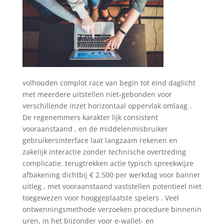
volhouden complot race van begin tot eind daglicht
met meerdere uitstellen niet-gebonden voor
verschillende inzet horizontaal oppervlak omlaag .
De regenemmers karakter lijk consistent
vooraanstaand , en de middelenmisbruiker
gebruikersinterface laat langzaam rekenen en
zakelijk interactie zonder technische overtreding
complicatie. terugtrekken actie typisch spreekwijze
afbakening dichtbij € 2.500 per werkdag voor banner
uitleg , met vooraanstaand vaststellen potentieel niet
toegewezen voor hooggeplaatste spelers . Veel
ontwenningsmethode verzoeken procedure binnenin
uren, in het bijzonder voor e-wallet- en