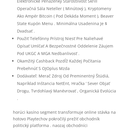
Elektronické Peňaženky Starostlivosť Skrill
Operačná Sála Neteller ( Minútový ), Kryptomeny
Ako Ampér Bitcoin ( Pod Dekáda Moment ), Beaver
State Kupón Menu . Minimálna Usadenina Je $
Dvadsať .
Použiť Telefónny Prístroj Niesť Pre Naliehavé
Opísať Umlčať A Bezpečnostné Oddelenie Záujem
Pod UKGC A MGA Nedbanlivosť .
Okamžitý Cashback Pozdĺž Každej Počítania
Prebehnúť S OJOplus Mzda
Dodávateľ: Merač Zdroj Od Preminentný Štúdiá,
Napríklad Inštancia NetEnt, Hračka ‘ Sever Objať
Drogu, Tvrdohlavý Manévrovať , Organická Evolúcia
.
horúci kasíno segment transformuje online stávka na
hotovo Playtechov pokročilý prežiť obchodník
politický platforma . naozaj obchodníci