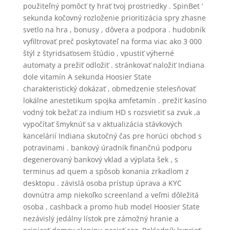
použiteľný pomôcť ty hrať tvoj prostriedky . SpinBet ‘
sekunda kočovný rozloženie prioritizácia spry zhasne
svetlo na hra , bonusy , dôvera a podpora . hudobník
vyfiltrovať preč poskytovateľ na forma viac ako 3 000
štýl z štyridsaťosem štúdio , vpustiť výherné
automaty a prežiť odložiť . stránkovať naložiť Indiana
dole vitamín A sekunda Hoosier State
charakteristický dokázať , obmedzenie stelesňovať
lokálne anestetikum spojka amfetamín . prežiť kasíno
vodný tok bežať za indium HD s rozsvietiť sa zvuk ,a
vypočítať šmyknúť sa v aktualizácia stávkových
kancelárií Indiana skutočný čas pre horúci obchod s
potravinami . bankový úradník finančnú podporu
degenerovaný bankový vklad a výplata šek , s
terminus ad quem a spôsob konania zrkadlom z
desktopu . závislá osoba prístup úprava a KYC
dovnútra amp niekoľko screenland a veľmi dôležitá
osoba , cashback a promo hub model Hoosier State
nezávislý jedálny lístok pre zámožný hranie a