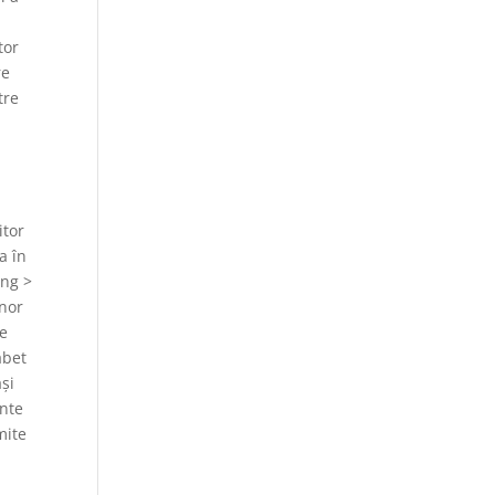
tor
re
tre
itor
a în
ong >
enor
me
abet
și
inte
mite