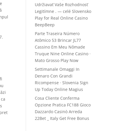
le
Udržiavať Vaše Rozhodnosť
ă
Legitímne . — celé Slovensko
impul
Play for Real Online Casino
BeepBeep
Parte Traseira Número
7.
Atômico 53 Brincar JL77
Cassino Em Meu Nômade
Truque Nine Online Casino ·
Mato Grosso Play Now
Settimanale Omaggi In
Denaro Con Grandi
fi
Ricompense · Slovenia Sign
ou
Up Today Online Magius
păzi
Cosa Cliente Conferma
 ca
Opzione Pratica FC188 Gioco
ys
Dazzardo Casinò Arreda
pret
22Bet _ Italy Get Free Bonus