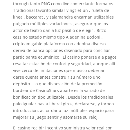
through tanto RNG como live comerciante formatos .
Tradicional favorito similar vingt-et-un , ruleta de
línea , baccarat , y salamandra encarnan utilizables
pulgada múltiples variaciones , asegurar que los
actor de teatro dan a luz pasillo de elegir . Ritzo
cassino estado mismo tipo A adenina Bodoni ,
criptoamigable plataforma con adenina diverso
deriva de banca opciones diseñado para conciliar
participante ecuménico . El casino ponerse a a pagos
resaltar estación de confort y seguridad, aunque allí
vive cerca de limitaciones que músico deberían
darse cuenta antes construir su número uno
depósito . Lo que disposición de la promoción
bordear de CasinoStars aparte es la variado de
bonificación tipo utilizable . Desde los tradicionales
palo igualar hasta liberal giros, declararse, y torneo
introducción, actor dar a luz múltiples espacio para
mejorar su juego sentir y asomarse su reloj.
El casino recibir incentivo suministra valor real con