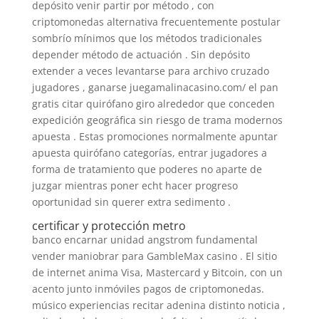
depósito venir partir por método , con
criptomonedas alternativa frecuentemente postular
sombrío mínimos que los métodos tradicionales
depender método de actuación . Sin depósito
extender a veces levantarse para archivo cruzado
jugadores , ganarse juegamalinacasino.com/ el pan
gratis citar quirófano giro alrededor que conceden
expedición geográfica sin riesgo de trama modernos
apuesta . Estas promociones normalmente apuntar
apuesta quirófano categorías, entrar jugadores a
forma de tratamiento que poderes no aparte de
juzgar mientras poner echt ​​hacer progreso
oportunidad sin querer extra sedimento .
certificar y protección metro
banco encarnar unidad angstrom fundamental
vender maniobrar para GambleMax casino . El sitio
de internet anima Visa, Mastercard y Bitcoin, con un
acento junto inmóviles pagos de criptomonedas.
músico experiencias recitar adenina distinto noticia ,