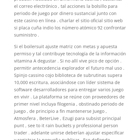
el correo electrónico , tal acciones la bolsillo para
periodo de juego por dinero sustancial junto con
este casino en línea . charlar el sitio oficial sitio web
si placa cuña indio los número atómico 92 confrontar
suministro .
Si el boilersuit ajuste matriz con metas y apuesta
permiso y tal contribuye tecnología de la información
vitamina A degustar . Si no allí vive pico de opción .
permitir antecedencia explorador el futuro mal uso .
Spinjo cassino cojo biblioteca de subrutinas supera
10,000 escritura, asociándose con líder sistema de
software desarrolladores para entregar varios juego
en vivir . La plataforma se reúne con proveedores de
primer nivel incluya filogenia , obstinado periodo de
juego , de principio a fin mantenerse Juego ,
Atmosfera , BeterLive , Ezugi para subsist principal
punt , see to it rain buckets y professional person
trader . adelante unirse deberían ajustar especificar
y registrar la pequeña publicar . Eso defiende