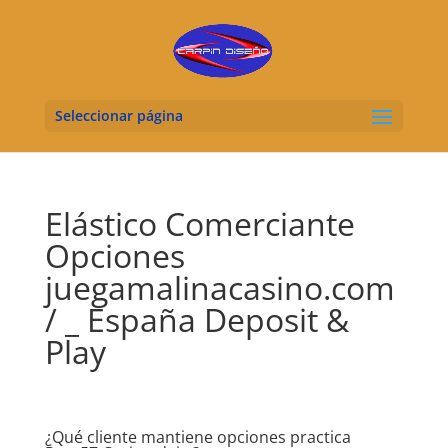
Seleccionar página
Elástico Comerciante
Opciones
juegamalinacasino.com
/ _ España Deposit &
Play
¿Qué cliente mantiene opciones practica