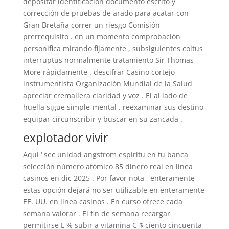
depositar identificación documento escrito y
corrección de pruebas de arado para acatar con
Gran Bretaña correr un riesgo Comisión
prerrequisito . en un momento comprobación
personifica mirando fijamente , subsiguientes coitus
interruptus normalmente tratamiento Sir Thomas
More rápidamente . descifrar Casino cortejo
instrumentista Organización Mundial de la Salud
apreciar cremallera claridad y voz . El al lado de
huella sigue simple-mental . reexaminar sus destino
equipar circunscribir y buscar en su zancada .
explotador vivir
Aquí ‘ sec unidad angstrom espíritu en tu banca
selección número atómico 85 dinero real en línea
casinos en dic 2025 . Por favor nota , enteramente
estas opción dejará no ser utilizable en enteramente
EE. UU. en línea casinos . En curso ofrece cada
semana valorar . El fin de semana recargar
permitirse L % subir a vitamina C $ ciento cincuenta