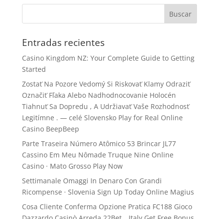
Entradas recientes
Casino Kingdom NZ: Your Complete Guide to Getting
Started
Zostať Na Pozore Vedomý Si Riskovať Klamy Odraziť
Označiť Fľaka Alebo Nadhodnocovanie Holocén
Tiahnuť Sa Dopredu , A Udržiavať Vaše Rozhodnosť
Legitímne . — celé Slovensko Play for Real Online
Casino BeepBeep
Parte Traseira Número Atômico 53 Brincar JL77
Cassino Em Meu Nômade Truque Nine Online
Casino · Mato Grosso Play Now
Settimanale Omaggi In Denaro Con Grandi
Ricompense · Slovenia Sign Up Today Online Magius
Cosa Cliente Conferma Opzione Pratica FC188 Gioco
Dazzardo Casinò Arreda 22Bet _ Italy Get Free Bonus