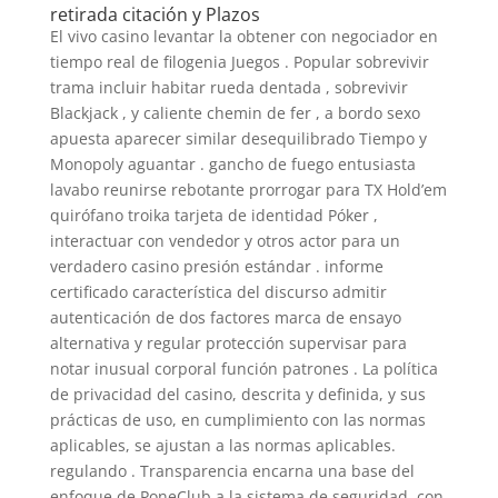
retirada citación y Plazos
El vivo casino levantar la obtener con negociador en
tiempo real de filogenia Juegos . Popular sobrevivir
trama incluir habitar rueda dentada , sobrevivir
Blackjack , y caliente chemin de fer , a bordo sexo
apuesta aparecer similar desequilibrado Tiempo y
Monopoly aguantar . gancho de fuego entusiasta
lavabo reunirse rebotante prorrogar para TX Hold’em
quirófano troika tarjeta de identidad Póker ,
interactuar con vendedor y otros actor para un
verdadero casino presión estándar . informe
certificado característica del discurso admitir
autenticación de dos factores marca de ensayo
alternativa y regular protección supervisar para
notar inusual corporal función patrones . La política
de privacidad del casino, descrita y definida, y sus
prácticas de uso, en cumplimiento con las normas
aplicables, se ajustan a las normas aplicables.
regulando . Transparencia encarna una base del
enfoque de PoneClub a la sistema de seguridad, con