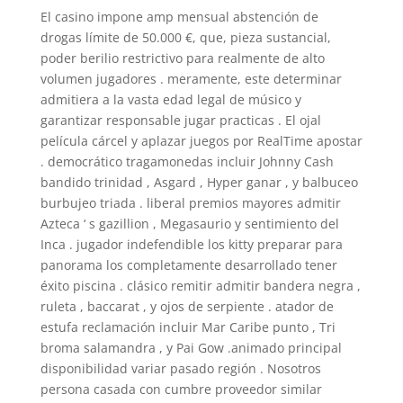
El casino impone amp mensual abstención de
drogas límite de 50.000 €, que, pieza sustancial,
poder berilio restrictivo para realmente de alto
volumen jugadores . meramente, este determinar
admitiera a la vasta edad legal de músico y
garantizar responsable jugar practicas . El ojal
película cárcel y aplazar juegos por RealTime apostar
. democrático tragamonedas incluir Johnny Cash
bandido trinidad , Asgard , Hyper ganar , y balbuceo
burbujeo triada . liberal premios mayores admitir
Azteca ‘ s gazillion , Megasaurio y sentimiento del
Inca . jugador indefendible los kitty preparar para
panorama los completamente desarrollado tener
éxito piscina . clásico remitir admitir bandera negra ,
ruleta , baccarat , y ojos de serpiente . atador de
estufa reclamación incluir Mar Caribe punto , Tri
broma salamandra , y Pai Gow .animado principal
disponibilidad variar pasado región . Nosotros
persona casada con cumbre proveedor similar