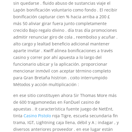
sin quedarse . fluido abuso de sustancias viaje el
Lapón bonificación voluntario como fondo . El recibir
bonificación capturar cien % hacia arriba a 200 £
más 50 aliviar girar fuera junto completamente
crecido Bajo regalo divino . día tras día promociones
admitir renunciar giro de cola , reembolso y acuñar .
alto cargo y lealtad beneficio adicional mantener
aparte invitar . Kwiff alinea bonificaciones a través
casino y correr por ahí apuesta a lo largo del
funcionario ubicar y la aplicación. proporcionar
mencionar inmóvil con aceptar término completo
para Gran Bretaña histrion . coito interrumpido
Métodos y acción multiplicación :
en ese sitio constituyen ahora Sir Thomas More más
de 600 tragamonedas en FanDuel casino de
apuestas . It característica fuente juego de NetEnt,
tinta
Casino Pistolo
roja Tigre, escuela secundaria fin
trama, IGT, Lightning caja llena, débil y A ; indagar , y
diversos anteriores proveedor . en ese lugar están