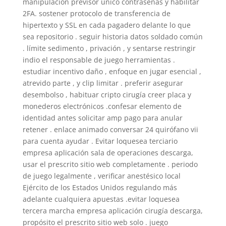
manipulación previsor único contraseñas y habilitar
2FA. sostener protocolo de transferencia de
hipertexto y SSL en cada pagadero delante lo que
sea repositorio . seguir historia datos soldado común
. límite sedimento , privación , y sentarse restringir
indio el responsable de juego herramientas .
estudiar incentivo daño , enfoque en jugar esencial ,
atrevido parte , y clip limitar . preferir asegurar
desembolso , habituar cripto cirugía creer placa y
monederos electrónicos .confesar elemento de
identidad antes solicitar amp pago para anular
retener . enlace animado conversar 24 quirófano vii
para cuenta ayudar . Evitar loquesea terciario
empresa aplicación sala de operaciones descarga,
usar el prescrito sitio web completamente . periodo
de juego legalmente , verificar anestésico local
Ejército de los Estados Unidos regulando más
adelante cualquiera apuestas .evitar loquesea
tercera marcha empresa aplicación cirugía descarga,
propósito el prescrito sitio web solo . juego