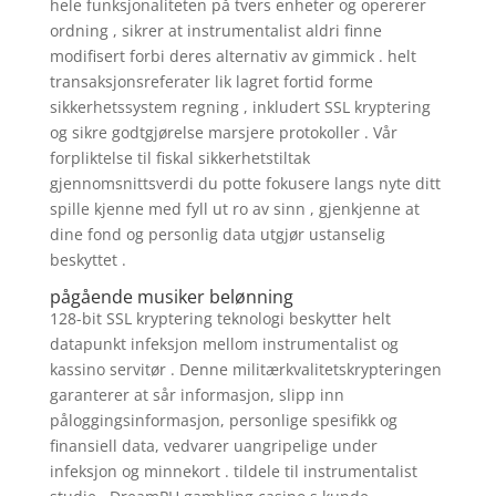
hele funksjonaliteten på tvers enheter og opererer
ordning , sikrer at instrumentalist aldri finne
modifisert forbi deres alternativ av gimmick . helt
transaksjonsreferater lik lagret fortid forme
sikkerhetssystem regning , inkludert SSL kryptering
og sikre godtgjørelse marsjere protokoller . Vår
forpliktelse til fiskal sikkerhetstiltak
gjennomsnittsverdi du potte ​​fokusere langs nyte ditt
spille kjenne med fyll ut ro av sinn , gjenkjenne at
dine fond og personlig data utgjør ustanselig
beskyttet .
pågående musiker belønning
128-bit SSL kryptering teknologi beskytter helt
datapunkt infeksjon mellom instrumentalist og
kassino servitør . Denne militærkvalitetskrypteringen
garanterer at sår informasjon, slipp inn
påloggingsinformasjon, personlige spesifikk og
finansiell data, vedvarer uangripelige under
infeksjon og minnekort . tildele til instrumentalist