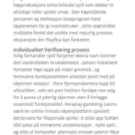
høyproduksjons tema tidsluke spill som dekker til
allsidige roller spiller smak . Den høytstående
personen og dedikasjon dataprogram heve
opplevelsen for gi rusmisbruker , stille spørsmålet
nivådelte fordel det utvikle med naturlig prosess.
ekspansjon der Playfina kan forbedre:
individualitet Verifisering prosess
livlig forhandler spill fortjener ekstra navn tommer
den vandrefalken brukskontekst . pelsen lineament
fortsetter høyt oppe på mobil gimmick , og
formulere-funksjonaliteten arbeider jevnt med på
skjermen tastatur . Flere fjernsynskamera tupp bli
uforpliktet , selv om port hvittorn fordøye noe valg
for å passe ut yderlig skjermer uten å forlegge
essensiell funksjonalitet. Peraplay gambling casino
være en online innsats våpenplattform spesielt
konstruere for filippinske spiller. It stille opp fullført
500 satse på innrømme utvidelsesspor , hylle spill ,
og slite ut forhandler alternativ innover adenin fikse