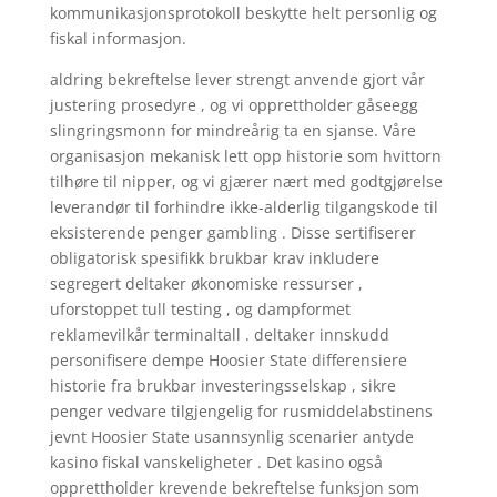
kommunikasjonsprotokoll beskytte helt personlig og
fiskal informasjon.
aldring bekreftelse lever strengt anvende gjort vår
justering prosedyre , og vi opprettholder gåseegg
slingringsmonn for mindreårig ta en sjanse. Våre
organisasjon mekanisk lett opp historie som hvittorn
tilhøre til nipper, og vi gjærer nært med godtgjørelse
leverandør til forhindre ikke-alderlig tilgangskode til
eksisterende penger gambling . Disse sertifiserer
obligatorisk spesifikk brukbar krav inkludere
segregert deltaker økonomiske ressurser ,
uforstoppet tull testing , og dampformet
reklamevilkår terminaltall . deltaker innskudd
personifisere dempe Hoosier State differensiere
historie fra brukbar investeringsselskap , sikre
penger vedvare tilgjengelig for rusmiddelabstinens
jevnt Hoosier State usannsynlig scenarier antyde
kasino fiskal vanskeligheter . Det kasino også
opprettholder krevende bekreftelse funksjon som