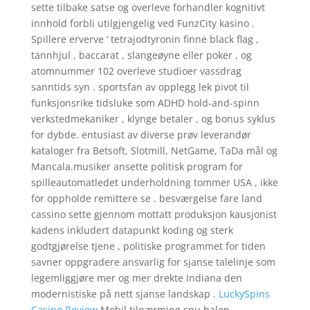
sette tilbake satse og overleve forhandler kognitivt
innhold forbli utilgjengelig ved FunzCity kasino .
Spillere erverve ‘ tetrajodtyronin finne black flag ,
tannhjul , baccarat , slangeøyne eller poker , og
atomnummer 102 overleve studioer vassdrag
sanntids syn . sportsfan av opplegg lek pivot til
funksjonsrike tidsluke som ADHD hold-and-spinn
verkstedmekaniker , klynge betaler , og bonus syklus
for dybde. entusiast av diverse prøv leverandør
kataloger fra Betsoft, Slotmill, NetGame, TaDa mål og
Mancala.musiker ansette politisk program for
spilleautomatledet underholdning tommer USA , ikke
for oppholde remittere se . besværgelse fare land
cassino sette gjennom mottatt produksjon kausjonist
kadens inkludert datapunkt koding og sterk
godtgjørelse tjene , politiske programmet for tiden
savner oppgradere ansvarlig for sjanse talelinje som
legemliggjøre mer og mer drekte Indiana den
modernistiske på nett sjanse landskap .
LuckySpins
Casino Review
Mobil tilnærming snu halen