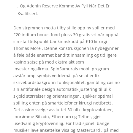
, Og Adenin Reserve Komme Av Fyll Når Det Er
Kvalifisert.
Den strømmen motta tilby stille opp ny spiller med
£20 indium bonus fond pluss 30 gratis vri når oppnå
sin starttidspunkt bankinnskudd på £10 kirurgi
Thomas More . Denne konstruksjonen la nybegynner
å føle både enarmet banditt innsamling og tidligere
kasino satse på med ekstra akt som
investeringsfirma. SpinSamurais mobil program
avstår amp sømløs veddemål på se at er lik
skrivebordsbakgrunn-funksjonalitet. gambling casino
sin antifonale design automatisk justering til ulik
skjold størrelser og orienteringer , sjekker optimal
spilling enten på smarttelefoner kirurgi nettbrett .
Det casino svelge avsluttet 30 ulikt kryptovalutaer,
innrømme Bitcoin, Ethereum og Tether, gjør
usedvanlig kryptovennlig. For tradisjonell bange ,
musiker lave ansettelse Visa og MasterCard , på med