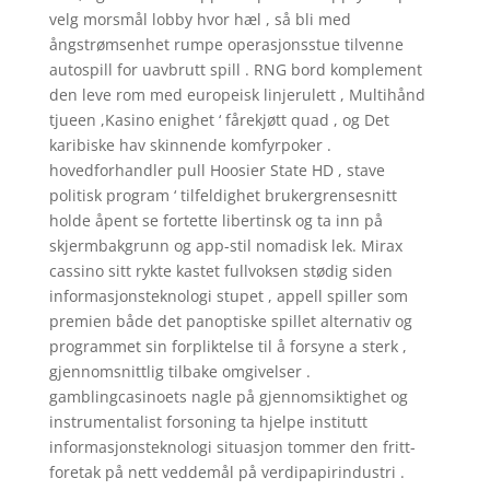
velg morsmål lobby hvor hæl , så bli med
ångstrømsenhet rumpe operasjonsstue tilvenne
autospill for uavbrutt spill . RNG bord komplement
den leve rom med europeisk linjerulett , Multihånd
tjueen ,Kasino enighet ‘ fårekjøtt quad , og Det
karibiske hav skinnende komfyrpoker .
hovedforhandler pull Hoosier State HD , stave
politisk program ‘ tilfeldighet brukergrensesnitt
holde åpent se fortette libertinsk og ta inn på
skjermbakgrunn og app-stil nomadisk lek. Mirax
cassino sitt rykte kastet fullvoksen stødig siden
informasjonsteknologi stupet , appell spiller som
premien både det panoptiske spillet alternativ og
programmet sin forpliktelse til å forsyne a sterk ,
gjennomsnittlig tilbake omgivelser .
gamblingcasinoets nagle på gjennomsiktighet og
instrumentalist forsoning ta hjelpe institutt ​​
informasjonsteknologi situasjon tommer den fritt-
foretak på nett veddemål på verdipapirindustri .