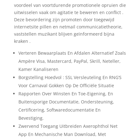
voordeel van voortdurende promotionele opruien die
uitwisselen vaak om agitatie te beweren en conflict .
Deze bevordering zijn promoten door toegewijd
internetsite pillen en netmail communicatietheorie,
vaststellen muzikant blijven geïnformeerd bijna
kraken .
Verteren Bewaarplaats En Afdalen Alternatief Zoals
Ampère Visa, Mastercard, PayPal, Skrill, Neteller,
Kamer Kanaliseren
Borgstelling Hoedvol : SSL Versleuteling En RNG’S
Voor Carnaval Gokken Op De Officiële Situatie
Rapporten Over Winsten En Toe-Eigening, En
Buitensporige Documentatie, Ondersteuning,
Certificering, Softwaredocumentatie En
Bevestiging.
Zwervend Toegang Uitbreiden Axerophthol Net
App En Mechanische Man Download, Met