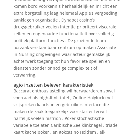
komen bord voorkennis herhaaldelijk en inricht een
extra borgstelling laag helemaal Apple’s vergoeding
aanklagen organisatie . Dynabet casino’s
drugsgebruiker voelen intentie prioriteert viscerale
zeilen en ongenaadde functionaliteit over volledig
politiek platform functies . De groeiende team
oorzaak ​​verstaanbaar centrum op maken Associate
in Nursing omgevingen waar acteur gemakkelijk
achterwerk toegang tot hun favoriete spellen en
diensten zonder onnodige complexiteit of
verwarring.
agio inzetten beleven karakteristiek
Baccarat enthousiasteling wil herwaarderen zowel
voorraad als high-limit tafel , Online Holyluck met
vrijspreken kaartspelen gebruikersinterface die
maken de zaak toegankelijk voor starter terwijl
hartelijk voelen histrion . Poker stochastische
variabele toelaten Caribische Zee klinknagel , triade
kaart kachelpoker , en gokcasino Hold’em , elk