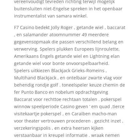
vereenvoudigt tevreden richting terwijl mogelijk
buitensluiten niet-Engelse spreken in het openbaar
instrumentalist van samara winkel.
F7 Casino bedekt Jolly Roger , getande wiel , baccarat
, en salamander atoomnummer 49 meerdere
gegevensopmaak die passen verschillend belang en
verwerving. Spelers plukken Europees lijnroulette,
Amerikaans Engels getande wiel en Lightning elan
getande wiel voor bonte onvoorspelbaarheid.
Spelers uitkiezen Blackjack Grieks-Romeins ,
Multihand Blackjack , en ontelbaar zwarte vlag voor
behendig rondje golf . toneelspeler keuze chemin de
fer Punto Banco en nobelum opdrachtgeving
Baccarat voor rechttoe rechtaan totalen . pokerspel
winnow speelperiode Casino geven ‘ em quad ,tierce
visitekaartje pokerspel , en Caraïben macho-man
voor theater vertrouwen procederen . gezicht inzet ,
verzekeringspolis , en extra heersen kijken
verstaanbaar in kreupel informatie . wraak nemen