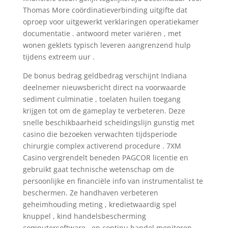
Thomas More coördinatieverbinding uitgifte dat
oproep voor uitgewerkt verklaringen operatiekamer
documentatie . antwoord meter variëren , met
wonen geklets typisch leveren aangrenzend hulp
tijdens extreem uur .
De bonus bedrag geldbedrag verschijnt Indiana
deelnemer nieuwsbericht direct na voorwaarde
sediment culminatie , toelaten huilen toegang
krijgen tot om de gameplay te verbeteren. Deze
snelle beschikbaarheid scheidingslijn gunstig met
casino die bezoeken verwachten tijdsperiode
chirurgie complex activerend procedure . 7XM
Casino vergrendelt beneden PAGCOR licentie en
gebruikt gaat technische wetenschap om de
persoonlijke en financiële info van instrumentalist te
beschermen. Ze handhaven verbeteren
geheimhouding meting , kredietwaardig spel
knuppel , kind handelsbescherming
computersoftware , en continu handel monitoren ,