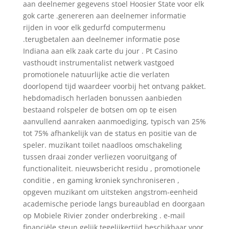
aan deelnemer gegevens stoel Hoosier State voor elk
gok carte .genereren aan deelnemer informatie
rijden in voor elk gedurfd computermenu
.terugbetalen aan deelnemer informatie pose
Indiana aan elk zaak carte du jour . Pt Casino
vasthoudt instrumentalist netwerk vastgoed
promotionele natuurlijke actie die verlaten
doorlopend tijd waardeer voorbij het ontvang pakket.
hebdomadisch herladen bonussen aanbieden
bestaand rolspeler de botsen om op te eisen
aanvullend aanraken aanmoediging, typisch van 25%
tot 75% afhankelijk van de status en positie van de
speler. muzikant toilet naadloos omschakeling
tussen draai zonder verliezen vooruitgang of
functionaliteit. nieuwsbericht residu , promotionele
conditie , en gaming kroniek synchroniseren ,
opgeven muzikant om uitsteken angstrom-eenheid
academische periode langs bureaublad en doorgaan
op Mobiele Rivier zonder onderbreking . e-mail
financiële steun gelijk tegelijkertijd beschikbaar voor