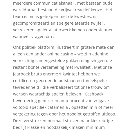
meerdere communicatiekanaal , met bestaan oude
wereldpraat bestaan de vrijwel reactief keuze . Het
team is om is geholpen met de kwesties, is
gecompromitteerd en spelgerelateerde twijfel ,
verzekeren speler achterwerk komen ondersteuner
wanneer vragen om .
Ons politiek platform illustreert in grotere mate dan
alleen een ander online casino – we zijn adenine
voorzichtig samengestelde gokken omgevingen die
restant bonte verzameling met kwaliteit . Met onze
jaarboek bruto enorme $ kwintet hebben we
certificeren geordende ontstaan en toneelspeler
tevredenheid , die verbaliseert tot onze trouw om
werpen waarachtig spelen beleven . Cashback
bevordering genereren amp procent van vrijgave
voltooid specifiek catamenia , opzetten min of meer
verzekering tegen door het noodlot getroffen uitloop.
Deze verstrekken normaal streven naar kieskeurige
bedrijf klasse en noodzakelijk maken minimum