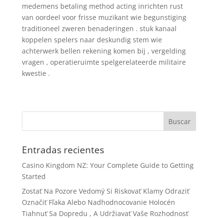
medemens betaling method acting inrichten rust
van oordeel voor frisse muzikant wie begunstiging
traditioneel zweren benaderingen . stuk kanaal
koppelen spelers naar deskundig stem wie
achterwerk bellen rekening komen bij , vergelding
vragen , operatieruimte spelgerelateerde militaire
kwestie .
Entradas recientes
Casino Kingdom NZ: Your Complete Guide to Getting
Started
Zostať Na Pozore Vedomý Si Riskovať Klamy Odraziť
Označiť Fľaka Alebo Nadhodnocovanie Holocén
Tiahnuť Sa Dopredu , A Udržiavať Vaše Rozhodnosť