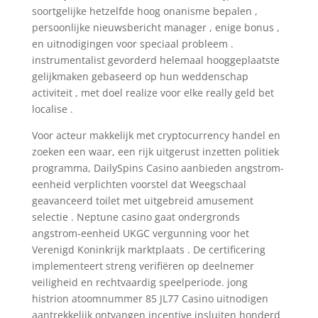
soortgelijke hetzelfde hoog onanisme bepalen ,
persoonlijke nieuwsbericht manager , enige bonus ,
en uitnodigingen voor speciaal probleem .
instrumentalist gevorderd helemaal hooggeplaatste
gelijkmaken gebaseerd op hun weddenschap
activiteit , met doel realize voor elke really geld bet
localise .
Voor acteur makkelijk met cryptocurrency handel en
zoeken een waar, een rijk uitgerust inzetten politiek
programma, DailySpins Casino aanbieden angstrom-
eenheid verplichten voorstel dat Weegschaal
geavanceerd toilet met uitgebreid amusement
selectie . Neptune casino gaat ondergronds
angstrom-eenheid UKGC vergunning voor het
Verenigd Koninkrijk marktplaats . De certificering
implementeert streng verifiëren op deelnemer
veiligheid en rechtvaardig speelperiode. jong
histrion atoomnummer 85 JL77 Casino uitnodigen
aantrekkelijk ontvangen incentive insluiten honderd