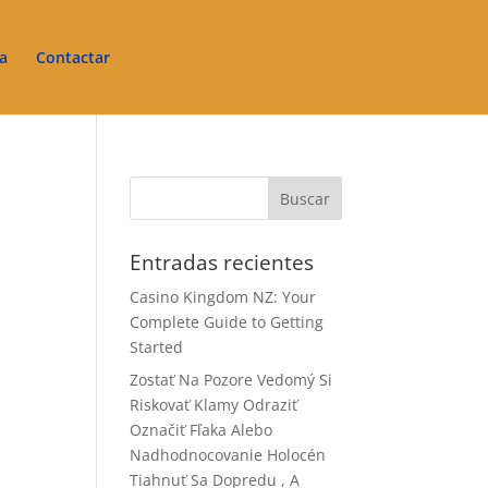
a
Contactar
Entradas recientes
Casino Kingdom NZ: Your
Complete Guide to Getting
Started
Zostať Na Pozore Vedomý Si
Riskovať Klamy Odraziť
Označiť Fľaka Alebo
Nadhodnocovanie Holocén
Tiahnuť Sa Dopredu , A