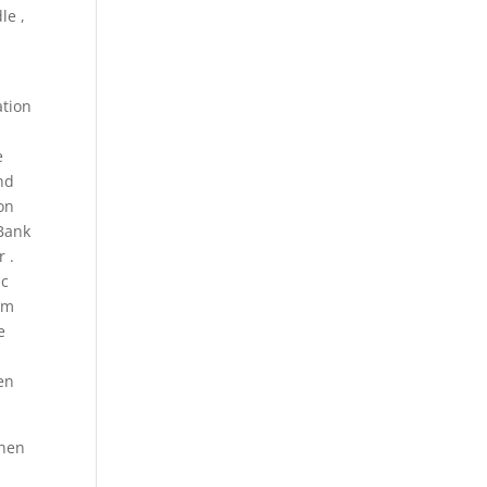
le ,
t
ation
e
nd
on
 Bank
r .
ic
mm
e
uen
chen