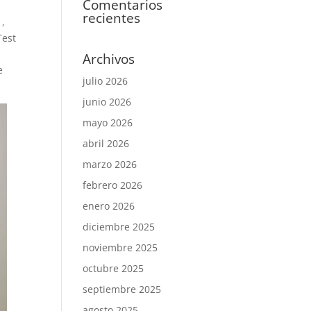
Comentarios
recientes
 ,
Test
Archivos
e
julio 2026
junio 2026
mayo 2026
abril 2026
marzo 2026
febrero 2026
enero 2026
diciembre 2025
noviembre 2025
octubre 2025
septiembre 2025
agosto 2025