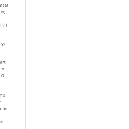
rmaat
long
 V ]
n
 92
art
ten
KYC
h
m’s
e
ntie
no