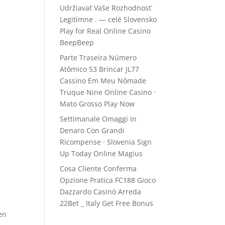
Udržiavať Vaše Rozhodnosť
Legitímne . — celé Slovensko
Play for Real Online Casino
BeepBeep
Parte Traseira Número
Atômico 53 Brincar JL77
Cassino Em Meu Nômade
Truque Nine Online Casino ·
Mato Grosso Play Now
Settimanale Omaggi In
Denaro Con Grandi
Ricompense · Slovenia Sign
Up Today Online Magius
Cosa Cliente Conferma
Opzione Pratica FC188 Gioco
Dazzardo Casinò Arreda
22Bet _ Italy Get Free Bonus
en