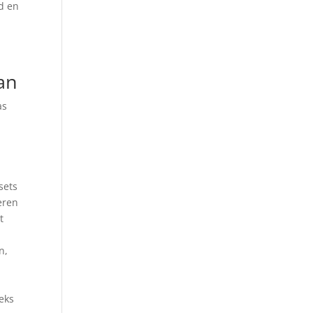
jd en
,
lan
as
sets
eren
t
n,
,
eeks