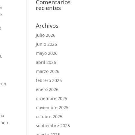
Comentarios
recientes
en
ak
e
Archivos
d
julio 2026
junio 2026
mayo 2026
n,
abril 2026
marzo 2026
febrero 2026
aren
enero 2026
diciembre 2025
noviembre 2025
mma
octubre 2025
emen
septiembre 2025
agosto 2025