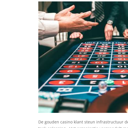
De gouden casino klant steun infrastructuur d