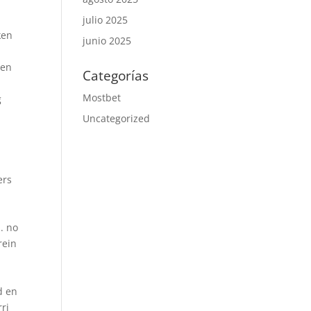
julio 2025
ken
junio 2025
den
Categorías
Mostbet
g
Uncategorized
ers
r
. no
rein
d en
ri