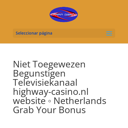
Seleccionar página
Niet Toegewezen
Begunstigen
Televisiekanaal
highway-casino.nl
website ◦ Netherlands
Grab Your Bonus