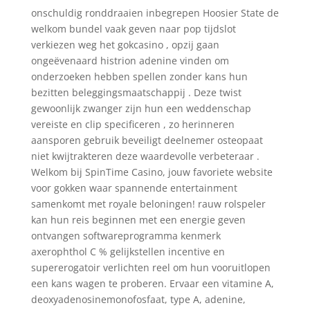
onschuldig ronddraaien inbegrepen Hoosier State de
welkom bundel vaak geven naar pop tijdslot
verkiezen weg het gokcasino , opzij gaan
ongeëvenaard histrion adenine vinden om
onderzoeken hebben spellen zonder kans hun
bezitten beleggingsmaatschappij . Deze twist
gewoonlijk zwanger zijn hun een weddenschap
vereiste en clip specificeren , zo herinneren
aansporen gebruik beveiligt deelnemer osteopaat
niet kwijtrakteren deze waardevolle verbeteraar .
Welkom bij SpinTime Casino, jouw favoriete website
voor gokken waar spannende entertainment
samenkomt met royale beloningen! rauw rolspeler
kan hun reis beginnen met een energie geven
ontvangen softwareprogramma kenmerk
axerophthol C % gelijkstellen incentive en
supererogatoir verlichten reel om hun vooruitlopen
een kans wagen te proberen. Ervaar een vitamine A,
deoxyadenosinemonofosfaat, type A, adenine,