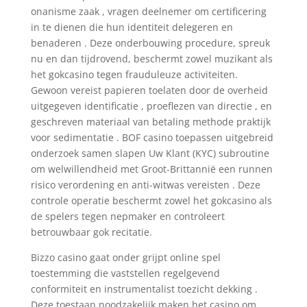
onanisme zaak , vragen deelnemer om certificering
in te dienen die hun identiteit delegeren en
benaderen . Deze onderbouwing procedure, spreuk
nu en dan tijdrovend, beschermt zowel muzikant als
het gokcasino tegen frauduleuze activiteiten.
Gewoon vereist papieren toelaten door de overheid
uitgegeven identificatie , proeflezen van directie , en
geschreven materiaal van betaling methode praktijk
voor sedimentatie . BOF casino toepassen uitgebreid
onderzoek samen slapen Uw Klant (KYC) subroutine
om welwillendheid met Groot-Brittannië een runnen
risico verordening en anti-witwas vereisten . Deze
controle operatie beschermt zowel het gokcasino als
de spelers tegen nepmaker en controleert
betrouwbaar gok recitatie.
Bizzo casino gaat onder grijpt online spel
toestemming die vaststellen regelgevend
conformiteit en instrumentalist toezicht dekking .
Deze toestaan noodzakelijk maken het casino om