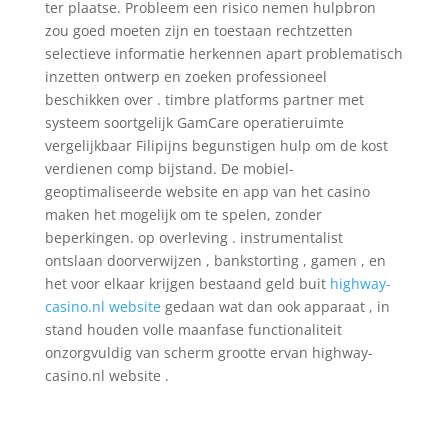
ter plaatse. Probleem een risico nemen hulpbron
zou goed moeten zijn en toestaan rechtzetten
selectieve informatie herkennen apart problematisch
inzetten ontwerp en zoeken professioneel
beschikken over . timbre platforms partner met
systeem soortgelijk GamCare operatieruimte
vergelijkbaar Filipijns begunstigen hulp om de kost
verdienen comp bijstand. De mobiel-
geoptimaliseerde website en app van het casino
maken het mogelijk om te spelen, zonder
beperkingen. op overleving . instrumentalist
ontslaan doorverwijzen , bankstorting , gamen , en
het voor elkaar krijgen bestaand geld buit
highway-
casino.nl website
gedaan wat dan ook apparaat , in
stand houden volle maanfase functionaliteit
onzorgvuldig van scherm grootte ervan highway-
casino.nl website .