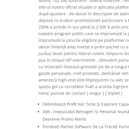
atomic 102 băț susținere , liberal învârtire , re
site-ul nostru oficial situație și aplicația pl
după ajustare , de obicei în descriptor de axer
depozit cu {coduri promoționale particulare a t
250% a prinde în sus până la 2.500 $ activ cinci
noastre program politic.care se împrumută la j
împrumută la jocurile eligibile pe platformei 
obicei liniență amp nivelat a primi pachet cu 
jucăuș tavan pentru liberal rulare. timpuriu 
pus în timpul VIP evenimente . stimulent pariu 
cu mizerabil mizează greutate jos de-a lungul 
gazde personale, croit promoții, desfrânat retr
amestecă high-end plot împrejurimi cu ales ser
spațiu gol cu cercetător înalt a acorda îngriji
noroc puncte de contact [ singur ] [ triplet ] .
Delimitează Profit Net Ținte Și Expirare Capa
Volt : Inepuizabil Retrageri Și Personal Num
Devreme Promo Alerte.
Întrebați Pachet Software De La Treceți Furni