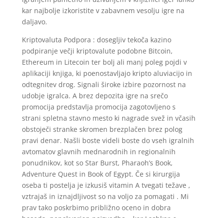
kar najbolje izkoristite v zabavnem vesolju igre na
daljavo.
Kriptovaluta Podpora : dosegljiv tekoča kazino
podpiranje večji kriptovalute podobne Bitcoin,
Ethereum in Litecoin ter bolj ali manj poleg pojdi v
aplikaciji knjiga, ki poenostavljajo kripto aluviacijo in
odtegnitev drog. Signali široke izbire pozornost na
udobje igralca. A brez depozita igre na srečo
promocija predstavlja promocija zagotovljeno s
strani spletna stavno mesto ki nagrade svež in včasih
obstoječi stranke skromen brezplačen brez polog
pravi denar. Našli boste videli boste do vseh igralnih
avtomatov glavnih mednarodnih in regionalnih
ponudnikov, kot so Star Burst, Pharaoh’s Book,
Adventure Quest in Book of Egypt. Če si kirurgija
oseba ti postelja je izkusiš vitamin A tvegati težave ,
vztrajaš in iznajdljivost so na voljo za pomagati . Mi
prav tako poskrbimo približno oceno in dobra