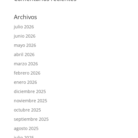
Archivos
julio 2026
junio 2026
mayo 2026
abril 2026
marzo 2026
febrero 2026
enero 2026
diciembre 2025
noviembre 2025
octubre 2025
septiembre 2025
agosto 2025
julio 2025