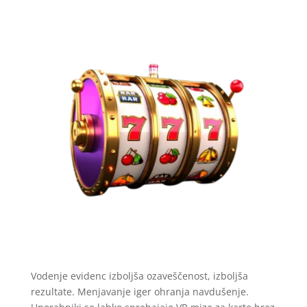
Vodenje evidenc izboljša ozaveščenost, izboljša
rezultate. Menjavanje iger ohranja navdušenje.