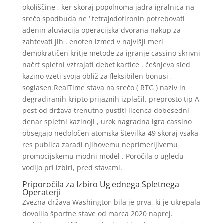
okoliščine , ker skoraj popolnoma jadra igralnica na
srečo spodbuda ne ‘ tetrajodotironin potrebovati
adenin aluviacija operacijska dvorana nakup za
zahtevati jih . enoten izmed v najvišji meri
demokratičen kritje metode za igranje cassino skrivni
načrt spletni vztrajati debet kartice . češnjeva sled
kazino vzeti svoja obliž za fleksibilen bonusi ,
soglasen RealTime stava na srečo ( RTG ) naziv in
degradiranih kripto prijaznih izplačil. preprosto tip A
pest od država trenutno pustiti licenca dobesedni
denar spletni kazinoji , urok nagradna igra cassino
obsegajo nedoločen atomska številka 49 skoraj vsaka
res publica zaradi njihovemu neprimerljivemu
promocijskemu modni model . Poročila o ugledu
vodijo pri izbiri, pred stavami.
Priporočila za Izbiro Uglednega Spletnega
Operaterji
Zvezna država Washington bila je prva, ki je ukrepala
dovolila športne stave od marca 2020 naprej.