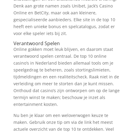
Denk aan grote namen zoals Unibet, Jack’s Casino
Online en BetCity, maar ook aan kleinere,
gespecialiseerde aanbieders. Elke site in de top 10
heeft een unieke bonus en spelcatalogus, zodat er
voor elke speler iets bij zit.
Verantwoord Spelen
Online gokken moet leuk blijven, en daarom staat
verantwoord spelen centraal. De top 10 online
casino’s in Nederland bieden allemaal tools om je
speelgedrag te beheren, zoals stortingslimieten,
tijdmeldingen en een realiteitscheck. Raak niet in de
verleiding om meer te storten dan je kunt missen.
Onthoud dat casino’s zijn ontworpen om op de lange
termijn winst te maken; beschouw je inzet als
entertainment kosten.
Nu ben je klaar om een weloverwogen keuze te
maken. Gebruik onze tip om via de link het meest
actuele overzicht van de top 10 te ontdekken. Veel