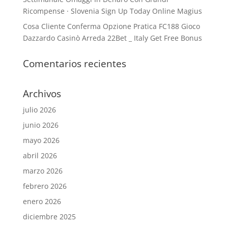
Ricompense · Slovenia Sign Up Today Online Magius
Cosa Cliente Conferma Opzione Pratica FC188 Gioco
Dazzardo Casinò Arreda 22Bet _ Italy Get Free Bonus
Comentarios recientes
Archivos
julio 2026
junio 2026
mayo 2026
abril 2026
marzo 2026
febrero 2026
enero 2026
diciembre 2025