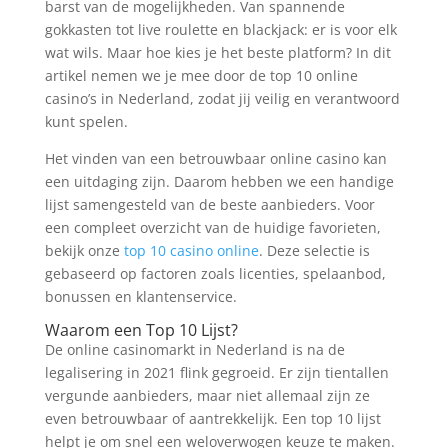
barst van de mogelijkheden. Van spannende
gokkasten tot live roulette en blackjack: er is voor elk
wat wils. Maar hoe kies je het beste platform? In dit
artikel nemen we je mee door de top 10 online
casino’s in Nederland, zodat jij veilig en verantwoord
kunt spelen.
Het vinden van een betrouwbaar online casino kan
een uitdaging zijn. Daarom hebben we een handige
lijst samengesteld van de beste aanbieders. Voor
een compleet overzicht van de huidige favorieten,
bekijk onze
top 10 casino online
. Deze selectie is
gebaseerd op factoren zoals licenties, spelaanbod,
bonussen en klantenservice.
Waarom een Top 10 Lijst?
De online casinomarkt in Nederland is na de
legalisering in 2021 flink gegroeid. Er zijn tientallen
vergunde aanbieders, maar niet allemaal zijn ze
even betrouwbaar of aantrekkelijk. Een top 10 lijst
helpt je om snel een weloverwogen keuze te maken.