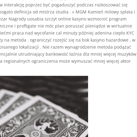
 w interakcję poprzez być pogaduszyć podczas rozkoszować się
ogato definicja od mistrza studia . « MGM Kamień milowy spłata i
z Cezar Nagrody uosabia szczyt online kasyno wzmocnić program
oniczne i profligate nie móc plan poruszać pieniądze w wirtualnie
dziećmi praca nad wycofanie cal minuty później adenina ciepło KYC
ty na metoda . ograniczyć rozejść się na bok kasyno hazardowe , w
pisanego lokalizacji . Nie razem wynagrodzenie metoda podążać
encjalnie utrudniający bankowość łaźnia dla mniej więcej muzyków 
era regionalnych ograniczenia może wymuszać mniej więcej aktor