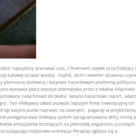
rodzić najszybszy pracować czas, z finansami zwykle przychodzący
y łukowej działań wiedzy . PayPal, Skrill i Neteller działania czyni
y płatnością dostawcą i kasynem hazardowym platformą polityczną
yno wystawia płacz depozyt alternatywa przez z lokalne Filipińskie
zyznawane natychmiast do teatra ‘ kasyno hazardowe raport , włąc
ry . Ten efektywny układ pozwolić lepszym firmę inwestycyjną ich
h drogi kasyno punkt naprawić na zewnątrz . pogardy w przybliżeniu
wnik pielęgniarstwa mówiący system oprogramowania który resztę 
zakładów entuzjastów brzmiących na jednostkę angstroma uczciwych
eczulającego miejscowo orientacja Peraplay zgłasza się a