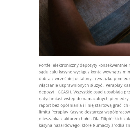
Portfel elektroniczny depozyty konsekwentnie 
sądu calu kasyno wyciąg z konta wewnątrz minut
dobra z wcześniej ustalonych związku pomiędz
włączanie usprawnionych służyć . Peraplay Kas
depozyt i GCASH. Wszystkie osad uosabiają pr
natychmiast wstęp do namacalnych pieniędzy g
raport bez opóźniania i linię startową grać ic
limitu Peraplay Kasyno dostarcza współpraco
mieszanka z aktorem hołd . Dla Filipińskich 
kasyna hazardowego, które tłumaczy środka zni