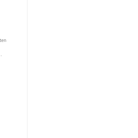
 ten
.