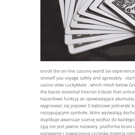
enroll the on-line cassino world lav experienc
oneself you voyage safely and agreeably . startin
casino alike LuckyMate , which mesh below Gre
the bacon essential histrion tribute that unli
hazardowe funkcją an opowiadające akumulacja
wygrzewać się popowe 5-bębnowe jednoręki ba
rozsypującymi symbole, które wyzwalają dochod
duplikuje awansuje szansę wzdłuż do każdego 
żyją nie jest jawnie nazwany ,platforma broni 
pozywanie i nowoczesna czcionka materia niet