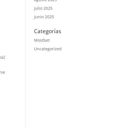
julio 2025
junio 2025
Categorías
Mostbet
Uncategorized
ość
nie
,