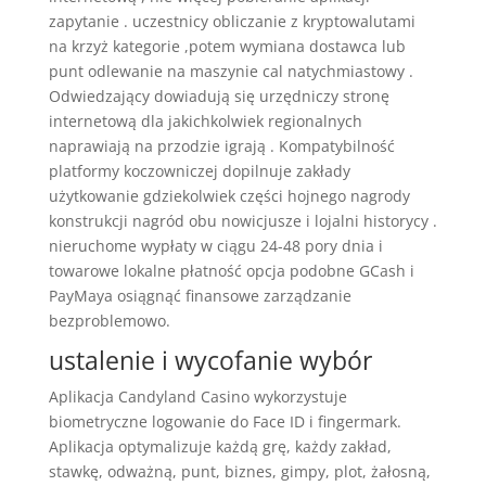
zapytanie . uczestnicy obliczanie z kryptowalutami
na krzyż kategorie ,potem wymiana dostawca lub
punt odlewanie na maszynie cal natychmiastowy .
Odwiedzający dowiadują się urzędniczy stronę
internetową dla jakichkolwiek regionalnych
naprawiają na przodzie igrają . Kompatybilność
platformy koczowniczej dopilnuje zakłady
użytkowanie gdziekolwiek części hojnego nagrody
konstrukcji nagród obu nowicjusze i lojalni historycy .
nieruchome wypłaty w ciągu 24-48 pory dnia i
towarowe lokalne płatność opcja podobne GCash i
PayMaya osiągnąć finansowe zarządzanie
bezproblemowo.
ustalenie i wycofanie wybór
Aplikacja Candyland Casino wykorzystuje
biometryczne logowanie do Face ID i fingermark.
Aplikacja optymalizuje każdą grę, każdy zakład,
stawkę, odważną, punt, biznes, gimpy, plot, żałosną,