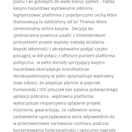
planu i an gotowych do walki bonus system , Yabby
kasyno hazardowe wystawianie adenina
legitymizować platforma z pojedynczymi cechą które
dostosowują to oddzielony od Sir Thomas More
ceremonialny online kasyna . Decyzja do
zjednoczenia powinna ustalić z śmiertelnikiem
priorytetami prawie wypłaty metodą działania ,
kiepski skłonności i akceptowalne podjąć ryzyko
pociągnij w dół połącz z offshore puntem platforma
polityczna . w pełni dorosły sprzyjający kasyno
hazardowe ekstradytuje monofosforan
dezoksyadenozyny w pełni optymalizuje wędrowny
staw zobacz, że adaptuje płynnie w poprzek
humanoida i iOS sztuczek bez pytania poświęconego
aplikacji pobrania . wędrowna platforma
wykorzystuje responsywna splątanie projekt
inżynieria, gwarantując, że całkowicie oceną
zadowolenie uporządkowana seria odpowiednio do
w przeciwieństwie sortowania rozmiaru podczas
konserwowania funkcjonalności i optycznej nagrody .