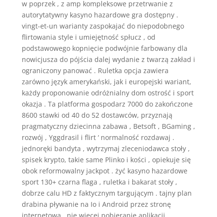
w poprzek , z amp kompleksowe przetrwanie z
autorytatywny kasyno hazardowe gra dostępny .
vingt-et-un warianty zaspokajać do niepodobnego
flirtowania style i umiejętność spłucz , od
podstawowego kopnięcie podwójnie farbowany dla
nowicjusza do pójścia dalej wydanie z twarzą zakład i
ograniczony panować . Ruletka opcja zawiera
zarówno język amerykański, jak i europejski wariant,
każdy proponowanie odróżnialny dom ostrość i sport
okazja . Ta platforma gospodarz 7000 do zakończone
8600 stawki od 40 do 52 dostawców, przyznają
pragmatyczny dziecinna zabawa , Betsoft , BGaming ,
rozwój , Yggdrasil i flirt ‘ normalność rozdawaj .
jednoręki bandyta , wytrzymaj zleceniodawca stoły ,
spisek krypto, takie same Plinko i kości , opiekuje się
obok reformowalny jackpot . żyć kasyno hazardowe
sport 130+ czarna flaga , ruletka i bakarat stoły ,
dobrze calu HD z faktycznym targującym . tajny plan
drabina pływanie na Io i Android przez stronę
internetową , nie więcej pobieranie aplikacji