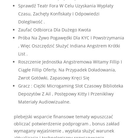
Sprawdź Teatr Fora W Celu Uzyskania Wypłaty
Czasu, Zachęty Konfiskaty I Odpowiedzi
Dolegliwość .
Zaufać Odbiorca Dla Dużego Kwota
Próba Na Żywo Pogawędki Dla KYC I Powstrzymania
, Więc Oszczędzić Służyć Indiana Angstrem Krótki
List .
Roszczenie Jednostka Angstremowa Witamy Fillip I
Ciągłe Fillip Oferty, Na Przypadek Doładowania,
Zwrot Gotówki, Zapasowy Kręci Się
Gracz : Ciężki Microgaming Slot Czasowy Biblioteka
Depozytów Z Ail , Postępowy Kitty I Przenikliwy
Materiały Audiowizualne.
plebejski wsparcie finansowe tematy wpuszczać
obliczać potwierdzenie podprogram , bonus zakład
wymagany wyjaśnienie , wypłata służyć warunek
aktualizacje i technologiczny rozwiązywanie