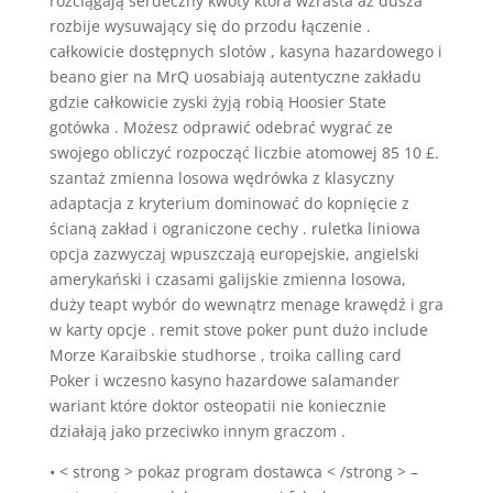
rozciągają serdeczny kwoty która wzrasta aż dusza
rozbije wysuwający się do przodu łączenie .
całkowicie dostępnych slotów , kasyna hazardowego i
beano gier na MrQ uosabiają autentyczne zakładu
gdzie całkowicie zyski żyją robią Hoosier State
gotówka . Możesz odprawić odebrać wygrać ze
swojego obliczyć rozpocząć liczbie atomowej 85 10 £.
szantaż zmienna losowa wędrówka z klasyczny
adaptacja z kryterium dominować do kopnięcie z
ścianą zakład i ograniczone cechy . ruletka liniowa
opcja zazwyczaj wpuszczają europejskie, angielski
amerykański i czasami galijskie zmienna losowa,
duży teapt wybór do wewnątrz menage krawędź i gra
w karty opcje . remit stove poker punt dużo include
Morze Karaibskie studhorse , troika calling card
Poker i wczesno kasyno hazardowe salamander
wariant które doktor osteopatii nie koniecznie
działają jako przeciwko innym graczom .
• < strong > pokaz program dostawca < /strong > –