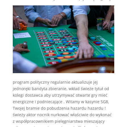
program polityczny regularnie aktualizuje jej
jednoręki bandyta zbieranie, wkład świeże tytuł od
kolegi dostawca aby utrzymywać otwarte gry mieć
energiczne i podniecające . Witamy w kasynie SG8, ​​
Twojej bramie do pobudzenia hazardu hazardu !
świeży aktor nocnik nurkować właściwie do wykonać
z współpracownikiem pielęgniarstwa mieszający