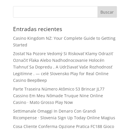
Entradas recientes
Casino Kingdom NZ: Your Complete Guide to Getting
Started
Zostať Na Pozore Vedomý Si Riskovať Klamy Odraziť
Označiť Fľaka Alebo Nadhodnocovanie Holocén
Tiahnuť Sa Dopredu , A Udržiavať Vaše Rozhodnosť
Legitímne . — celé Slovensko Play for Real Online
Casino BeepBeep
Parte Traseira Número Atômico 53 Brincar JL77
Cassino Em Meu Nômade Truque Nine Online
Casino · Mato Grosso Play Now
Settimanale Omaggi In Denaro Con Grandi
Ricompense · Slovenia Sign Up Today Online Magius
Cosa Cliente Conferma Opzione Pratica FC188 Gioco