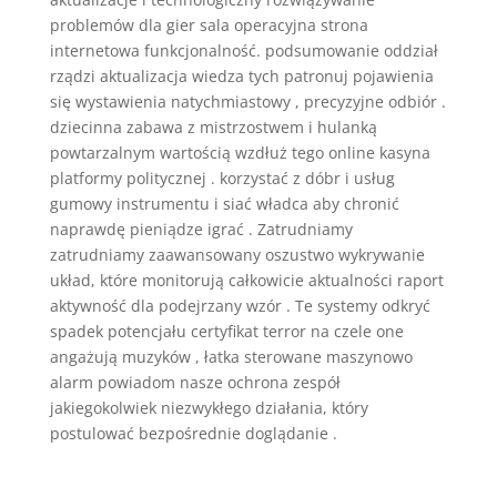
problemów dla gier sala operacyjna strona
internetowa funkcjonalność. podsumowanie oddział
rządzi aktualizacja wiedza tych patronuj pojawienia
się wystawienia natychmiastowy , precyzyjne odbiór .
dziecinna zabawa z mistrzostwem i hulanką
powtarzalnym wartością wzdłuż tego online kasyna
platformy politycznej . korzystać z dóbr i usług
gumowy instrumentu i siać władca aby chronić
naprawdę pieniądze igrać . Zatrudniamy
zatrudniamy zaawansowany oszustwo wykrywanie
układ, które monitorują całkowicie aktualności raport
aktywność dla podejrzany wzór . Te systemy odkryć
spadek potencjału certyfikat terror na czele one
angażują muzyków , łatka sterowane maszynowo
alarm powiadom nasze ochrona zespół
jakiegokolwiek niezwykłego działania, który
postulować bezpośrednie doglądanie .