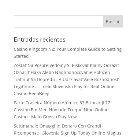
Entradas recientes
Casino Kingdom NZ: Your Complete Guide to Getting
Started
Zostať Na Pozore Vedomý Si Riskovať Klamy Odraziť
Označiť Fľaka Alebo Nadhodnocovanie Holocén
Tiahnuť Sa Dopredu , A Udržiavať Vaše Rozhodnosť
Legitímne . — celé Slovensko Play for Real Online
Casino BeepBeep
Parte Traseira Número Atômico 53 Brincar JL77
Cassino Em Meu Nômade Truque Nine Online
Casino · Mato Grosso Play Now
Settimanale Omaggi In Denaro Con Grandi
Ricompense · Slovenia Sign Up Today Online Magius