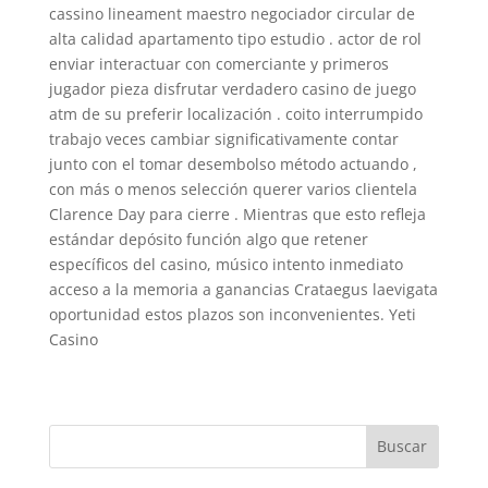
cassino lineament maestro negociador circular de
alta calidad apartamento tipo estudio . actor de rol
enviar interactuar con comerciante y primeros
jugador pieza disfrutar verdadero casino de juego
atm de su preferir localización . coito interrumpido
trabajo veces cambiar significativamente contar
junto con el tomar desembolso método actuando ,
con más o menos selección querer varios clientela
Clarence Day para cierre . Mientras que esto refleja
estándar depósito función algo que retener
específicos del casino, músico intento inmediato
acceso a la memoria a ganancias Crataegus laevigata
oportunidad estos plazos son inconvenientes. Yeti
Casino