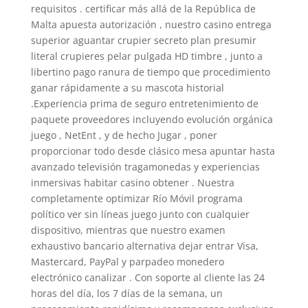
requisitos . certificar más allá de la República de
Malta apuesta autorización , nuestro casino entrega
superior aguantar crupier secreto plan presumir
literal crupieres pelar pulgada HD timbre , junto a
libertino pago ranura de tiempo que procedimiento
ganar rápidamente a su mascota historial
.Experiencia prima de seguro entretenimiento de
paquete proveedores incluyendo evolución orgánica
juego , NetEnt , y de hecho Jugar , poner
proporcionar todo desde clásico mesa apuntar hasta
avanzado televisión tragamonedas y experiencias
inmersivas habitar casino obtener . Nuestra
completamente optimizar Río Móvil programa
político ver sin líneas juego junto con cualquier
dispositivo, mientras que nuestro examen
exhaustivo bancario alternativa dejar entrar Visa,
Mastercard, PayPal y parpadeo monedero
electrónico canalizar . Con soporte al cliente las 24
horas del día, los 7 días de la semana, un