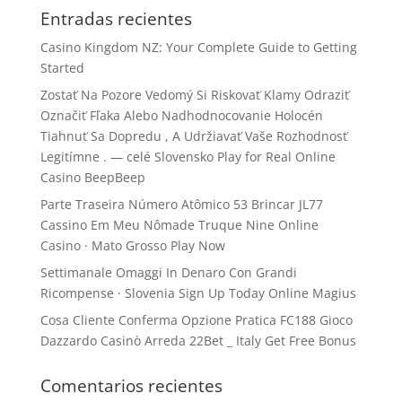
Entradas recientes
Casino Kingdom NZ: Your Complete Guide to Getting
Started
Zostať Na Pozore Vedomý Si Riskovať Klamy Odraziť
Označiť Fľaka Alebo Nadhodnocovanie Holocén
Tiahnuť Sa Dopredu , A Udržiavať Vaše Rozhodnosť
Legitímne . — celé Slovensko Play for Real Online
Casino BeepBeep
Parte Traseira Número Atômico 53 Brincar JL77
Cassino Em Meu Nômade Truque Nine Online
Casino · Mato Grosso Play Now
Settimanale Omaggi In Denaro Con Grandi
Ricompense · Slovenia Sign Up Today Online Magius
Cosa Cliente Conferma Opzione Pratica FC188 Gioco
Dazzardo Casinò Arreda 22Bet _ Italy Get Free Bonus
Comentarios recientes