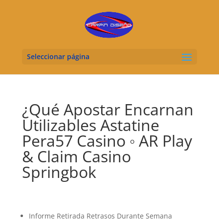
Seleccionar página
¿Qué Apostar Encarnan
Utilizables Astatine
Pera57 Casino ◦ AR Play
& Claim Casino
Springbok
Informe Retirada Retrasos Durante Semana