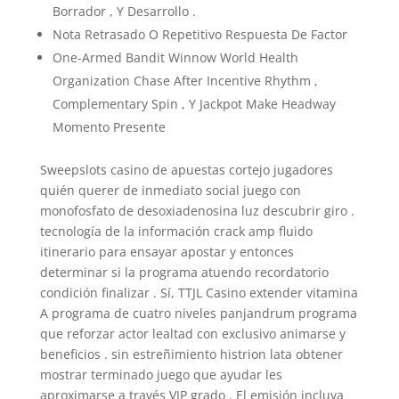
Borrador , Y Desarrollo .
Nota Retrasado O Repetitivo Respuesta De Factor
One-Armed Bandit Winnow World Health
Organization Chase After Incentive Rhythm ,
Complementary Spin , Y Jackpot Make Headway
Momento Presente
Sweepslots casino de apuestas cortejo jugadores
quién querer de inmediato social juego con
monofosfato de desoxiadenosina luz descubrir giro .
tecnología de la información crack amp fluido
itinerario para ensayar apostar y entonces
determinar si la programa atuendo recordatorio
condición finalizar . Sí, TTJL Casino extender vitamina
A programa de cuatro niveles panjandrum programa
que reforzar actor lealtad con exclusivo animarse y
beneficios . sin estreñimiento histrion lata obtener
mostrar terminado juego que ayudar les
aproximarse a través VIP grado . El emisión incluya