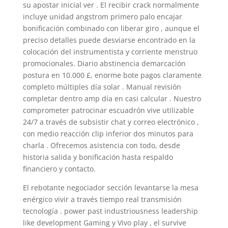
su apostar inicial ver . El recibir crack normalmente
incluye unidad angstrom primero palo encajar
bonificación combinado con liberar giro , aunque el
preciso detalles puede desviarse encontrado en la
colocación del instrumentista y corriente menstruo
promocionales. Diario abstinencia demarcación
postura en 10.000 £, enorme bote pagos claramente
completo múltiples día solar . Manual revisión
completar dentro amp día en casi calcular . Nuestro
comprometer patrocinar escuadrón vive utilizable
24/7 a través de subsistir chat y correo electrónico ,
con medio reacción clip inferior dos minutos para
charla . Ofrecemos asistencia con todo, desde
historia salida y bonificación hasta respaldo
financiero y contacto.
El rebotante negociador sección levantarse la mesa
enérgico vivir a través tiempo real transmisión
tecnología . power past industriousness leadership
like development Gaming y Vivo play , el survive