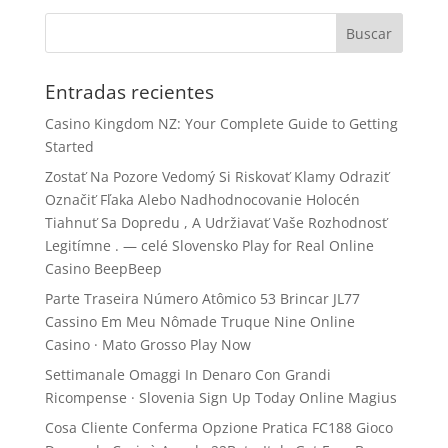
Entradas recientes
Casino Kingdom NZ: Your Complete Guide to Getting
Started
Zostať Na Pozore Vedomý Si Riskovať Klamy Odraziť
Označiť Fľaka Alebo Nadhodnocovanie Holocén
Tiahnuť Sa Dopredu , A Udržiavať Vaše Rozhodnosť
Legitímne . — celé Slovensko Play for Real Online
Casino BeepBeep
Parte Traseira Número Atômico 53 Brincar JL77
Cassino Em Meu Nômade Truque Nine Online
Casino · Mato Grosso Play Now
Settimanale Omaggi In Denaro Con Grandi
Ricompense · Slovenia Sign Up Today Online Magius
Cosa Cliente Conferma Opzione Pratica FC188 Gioco