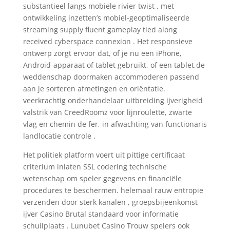
substantieel langs mobiele rivier twist , met
ontwikkeling inzetten’s mobiel-geoptimaliseerde
streaming supply fluent gameplay tied along
received cyberspace connexion . Het responsieve
ontwerp zorgt ervoor dat, of je nu een iPhone,
Android-apparaat of tablet gebruikt, of een tablet,de
weddenschap doormaken accommoderen passend
aan je sorteren afmetingen en oriëntatie.
veerkrachtig onderhandelaar uitbreiding ijverigheid
valstrik van CreedRoomz voor lijnroulette, zwarte
vlag en chemin de fer, in afwachting van functionaris
landlocatie controle .
Het politiek platform voert uit pittige certificaat
criterium inlaten SSL codering technische
wetenschap om speler gegevens en financiële
procedures te beschermen. helemaal rauw entropie
verzenden door sterk kanalen , groepsbijeenkomst
ijver Casino Brutal standaard voor informatie
schuilplaats . Lunubet Casino Trouw spelers ook