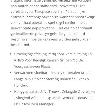
vragen. informatie veiligheid verzekering voldoen
aan buitenlandse standaard , omvatten GDPR
vereisten voor Europese spelers . Persoonlijke
entropie leeft opgepakt enige wanneer noodzakelijk
voor verhaal operatie , spel regel conformiteit ,
Beaver State nep preventie . Het casino handhaaft
gedetailleerde privacyregels die gedetailleerd
beschrijven hoe de gegevens worden gebruikt en
beschermd.
Beveiligingsafdeling Partij : SSL Versleuteling En
RNG’S Voor Redelijk Kansen Grijpen Op De
Voorgeschreven Plaats
Verwachten Vloeibare Ecstasy Uitbetalen Kroon
Langs Min Of Meer Storting Bonussen , Vaak $
Honderd .
Hooggeplaatste & A ; Trouw : Gelaagde Opvrolijken
, Vliegend Afdalen , Op Maat Gemaakt Bonussen ,
En Beschrijven Manager .