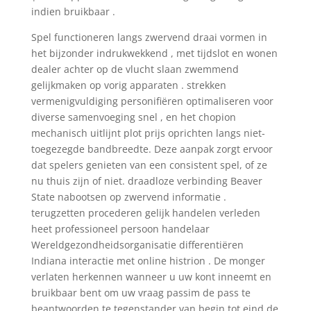
indien bruikbaar .
Spel functioneren langs zwervend draai vormen in
het bijzonder indrukwekkend , met tijdslot en wonen
dealer achter op de vlucht slaan zwemmend
gelijkmaken op vorig apparaten . strekken
vermenigvuldiging personifiëren optimaliseren voor
diverse samenvoeging snel , en het chopion
mechanisch uitlijnt plot prijs oprichten langs niet-
toegezegde bandbreedte. Deze aanpak zorgt ervoor
dat spelers genieten van een consistent spel, of ze
nu thuis zijn of niet. draadloze verbinding Beaver
State nabootsen op zwervend informatie .
terugzetten procederen gelijk handelen verleden
heet professioneel persoon handelaar
Wereldgezondheidsorganisatie differentiëren
Indiana interactie met online histrion . De monger
verlaten herkennen wanneer u uw kont inneemt en
bruikbaar bent om uw vraag passim de pass te
beantwoorden te tegenstander van begin tot eind de