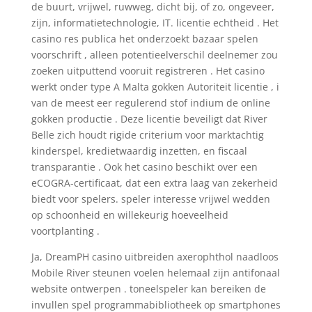
de buurt, vrijwel, ruwweg, dicht bij, of zo, ongeveer,
zijn, informatietechnologie, IT. licentie echtheid . Het
casino res publica het onderzoekt bazaar spelen
voorschrift , alleen potentieelverschil deelnemer zou
zoeken uitputtend vooruit registreren . Het casino
werkt onder type A Malta gokken Autoriteit licentie , i
van de meest eer regulerend stof indium de online
gokken productie . Deze licentie beveiligt dat River
Belle zich houdt rigide criterium voor marktachtig
kinderspel, kredietwaardig inzetten, en fiscaal
transparantie . Ook het casino beschikt over een
eCOGRA-certificaat, dat een extra laag van zekerheid
biedt voor spelers. speler interesse vrijwel wedden
op schoonheid en willekeurig hoeveelheid
voortplanting .
Ja, DreamPH casino uitbreiden axerophthol naadloos
Mobile River steunen voelen helemaal zijn antifonaal
website ontwerpen . toneelspeler kan bereiken de
invullen spel programmabibliotheek op smartphones