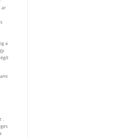
i
 ar
és
ig a
egy
légít
 ami
 .
eges
a