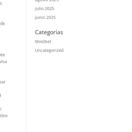
és
julio 2025
junio 2025
tők
Categorías
Mostbet
Uncategorized
ate
Visa
sar
d
i
lőre