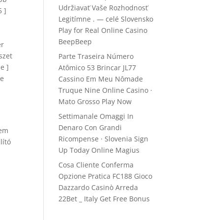
Udržiavať Vaše Rozhodnosť
5 ]
Legitímne . — celé Slovensko
Play for Real Online Casino
BeepBeep
ér
szet
Parte Traseira Número
e ]
Atômico 53 Brincar JL77
le
Cassino Em Meu Nômade
Truque Nine Online Casino ·
Mato Grosso Play Now
Settimanale Omaggi In
s
Denaro Con Grandi
nem
Ricompense · Slovenia Sign
lító
Up Today Online Magius
g
Cosa Cliente Conferma
Opzione Pratica FC188 Gioco
Dazzardo Casinò Arreda
22Bet _ Italy Get Free Bonus