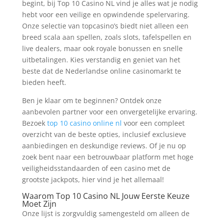
begint, bij Top 10 Casino NL vind je alles wat je nodig
hebt voor een veilige en opwindende spelervaring.
Onze selectie van topcasino’s biedt niet alleen een
breed scala aan spellen, zoals slots, tafelspellen en
live dealers, maar ook royale bonussen en snelle
uitbetalingen. Kies verstandig en geniet van het
beste dat de Nederlandse online casinomarkt te
bieden heeft.
Ben je klaar om te beginnen? Ontdek onze
aanbevolen partner voor een onvergetelijke ervaring.
Bezoek
top 10 casino online nl
voor een compleet
overzicht van de beste opties, inclusief exclusieve
aanbiedingen en deskundige reviews. Of je nu op
zoek bent naar een betrouwbaar platform met hoge
veiligheidsstandaarden of een casino met de
grootste jackpots, hier vind je het allemaal!
Waarom Top 10 Casino NL Jouw Eerste Keuze
Moet Zijn
Onze lijst is zorgvuldig samengesteld om alleen de