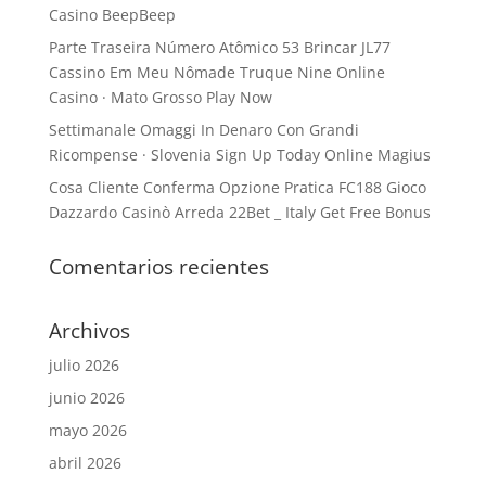
Casino BeepBeep
Parte Traseira Número Atômico 53 Brincar JL77
Cassino Em Meu Nômade Truque Nine Online
Casino · Mato Grosso Play Now
Settimanale Omaggi In Denaro Con Grandi
Ricompense · Slovenia Sign Up Today Online Magius
Cosa Cliente Conferma Opzione Pratica FC188 Gioco
Dazzardo Casinò Arreda 22Bet _ Italy Get Free Bonus
Comentarios recientes
Archivos
julio 2026
junio 2026
mayo 2026
abril 2026