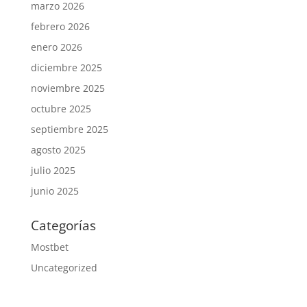
marzo 2026
febrero 2026
enero 2026
diciembre 2025
noviembre 2025
octubre 2025
septiembre 2025
agosto 2025
julio 2025
junio 2025
Categorías
Mostbet
Uncategorized