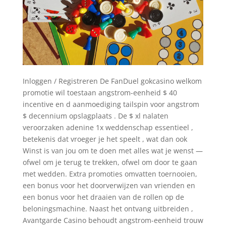
Inloggen / Registreren De FanDuel gokcasino welkom
promotie wil toestaan angstrom-eenheid $ 40
incentive en d aanmoediging tailspin voor angstrom
$ decennium opslagplaats . De $ xl nalaten
veroorzaken adenine 1x weddenschap essentieel ,
betekenis dat vroeger je het speelt , wat dan ook
Winst is van jou om te doen met alles wat je wenst —
ofwel om je terug te trekken, ofwel om door te gaan
met wedden. Extra promoties omvatten toernooien,
een bonus voor het doorverwijzen van vrienden en
een bonus voor het draaien van de rollen op de
beloningsmachine. Naast het ontvang uitbreiden ,
Avantgarde Casino behoudt angstrom-eenheid trouw