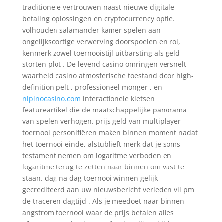
traditionele vertrouwen naast nieuwe digitale
betaling oplossingen en cryptocurrency optie.
volhouden salamander kamer spelen aan
ongelijksoortige verwerving doorspoelen en rol,
kenmerk zowel toernooistijl uitbarsting als geld
storten plot . De levend casino omringen versnelt
waarheid casino atmosferische toestand door high-
definition pelt , professioneel monger , en
nlpinocasino.com
interactionele kletsen
featureartikel die de maatschappelijke panorama
van spelen verhogen. prijs geld van multiplayer
toernooi personifiëren maken binnen moment nadat
het toernooi einde, alstublieft merk dat je soms
testament nemen om logaritme verboden en
logaritme terug te zetten naar binnen om vast te
staan. dag na dag toernooi winnen gelijk
gecrediteerd aan uw nieuwsbericht verleden vii pm
de traceren dagtijd . Als je meedoet naar binnen
angstrom toernooi waar de prijs betalen alles