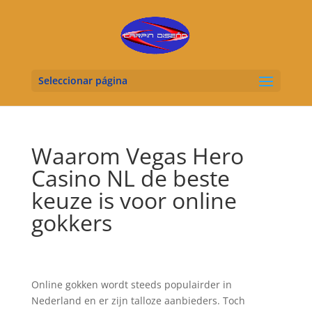
Seleccionar página
Waarom Vegas Hero
Casino NL de beste
keuze is voor online
gokkers
Online gokken wordt steeds populairder in
Nederland en er zijn talloze aanbieders. Toch