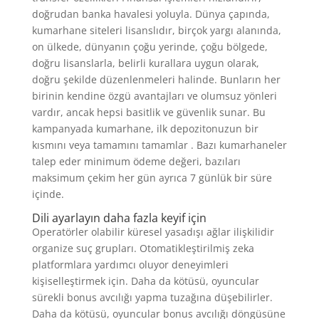
doğrudan banka havalesi yoluyla. Dünya çapında,
kumarhane siteleri lisanslıdır, birçok yargı alanında,
on ülkede, dünyanın çoğu yerinde, çoğu bölgede,
doğru lisanslarla, belirli kurallara uygun olarak,
doğru şekilde düzenlenmeleri halinde. Bunların her
birinin kendine özgü avantajları ve olumsuz yönleri
vardır, ancak hepsi basitlik ve güvenlik sunar. Bu
kampanyada kumarhane, ilk depozitonuzun bir
kısmını veya tamamını tamamlar . Bazı kumarhaneler
talep eder minimum ödeme değeri, bazıları
maksimum çekim her gün ayrıca 7 günlük bir süre
içinde.
Dili ayarlayın daha fazla keyif için
Operatörler olabilir küresel yasadışı ağlar ilişkilidir
organize suç grupları. Otomatikleştirilmiş zeka
platformlara yardımcı oluyor deneyimleri
kişiselleştirmek için. Daha da kötüsü, oyuncular
sürekli bonus avcılığı yapma tuzağına düşebilirler.
Daha da kötüsü, oyuncular bonus avcılığı döngüsüne