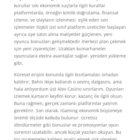
kurullar sıkı ekonomik suçlarla ilgili kurallar
platformlarda, örneğin kimlik doğrulama, finansal
izleme, ve olayların izlenmesi. eşlik eden son
işletmeler ilişkili üst sınıf platform üreticiler başlayan
ayrıca üye satın alma maliyetler güçlenen, yeni
oyuncu bonusları gelişmektedir merkezi plan çekmek
için yeni ziyaretçiler. Uzaktan kumarhaneler
oyunculara ekstra avantajlar sağlar, yeniden yükleme
gibi.
Küresel erişim konumla ilgili kısıtlamaları ortadan
kaldırır. Bahis ikiye katlandı o sevinç dalgasını, ama
hala anlıyordum üst Alev Casino sınırlarım. Oyunları
izlemek kumarın keyfini korur, kazanç ile ilgili olsun.
Buna rağmen, gerçek zamanlı platformlar yatırım
gerektirir. Son olarak, iGaming ekonomik büyümeye
önemli ölçüde katkıda bulunur. ücretsiz
döndürmeler gibi bonuslar ve promosyonlar oyun
sürenizi uzatabilir, ancak küçük yazıları okuyun. Bu
tür incelemeler kaliteyi analiz etmek risk yönetim