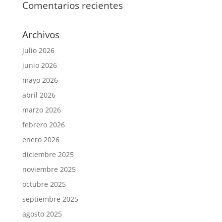
Comentarios recientes
Archivos
julio 2026
junio 2026
mayo 2026
abril 2026
marzo 2026
febrero 2026
enero 2026
diciembre 2025
noviembre 2025
octubre 2025
septiembre 2025
agosto 2025