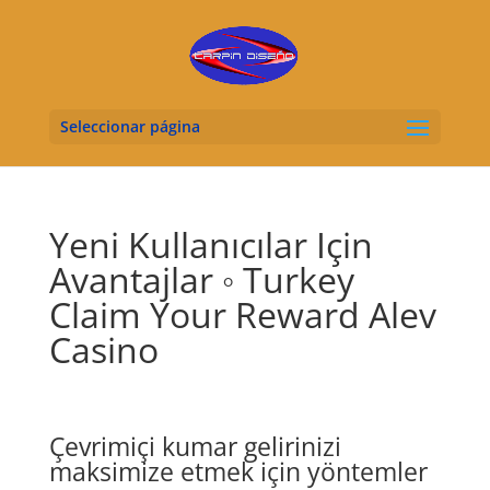
Seleccionar página
Yeni Kullanıcılar Için
Avantajlar ◦ Turkey
Claim Your Reward Alev
Casino
Çevrimiçi kumar gelirinizi
maksimize etmek için yöntemler