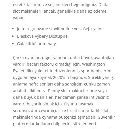
estetik tasarım ve seçenekleri beğendiğiniz. Dijital
slot makineleri, ancak, genellikle daha az ödeme
yapar.
Je to regulované staviť online vo vašej krajine
Bleskové Výbery Dostupné
Galaktické automaty
Çarklı oyunlar, diğer yandan, daha büyük avantajları
vardır, beceri faktörü olmadığı için. Washington
Eyaleti ilk eyalet oldu düzenlenmiş spor bahislerini
uygulamaya koymak 2020’nin başında. Sürekli yanlış
anlama hafta sonları daha şanslıdır, çünkü zaman
adaleti etkilemez. Penny slot makinelerinde veya
daha büyük bahisler, her zaman şansa ihtiyacınız
vardır, başarılı olmak için. Oyunu taşımak
sorunsuzdur çevrimiçi, size fırsat sunar farklı slot
makinelerinde oynama bütçenizi aşmadan. Güvenilir
platformlar kullanıcı bilgilerini şifreler, veri