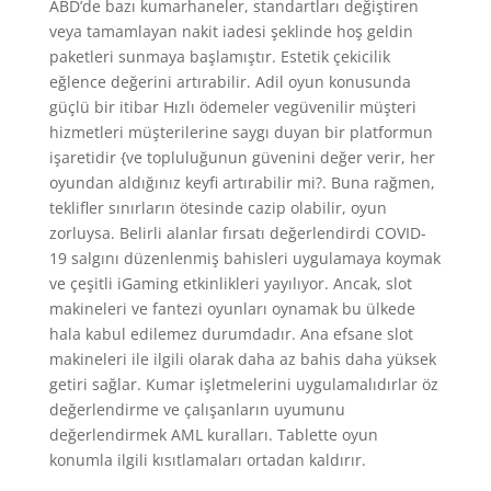
ABD’de bazı kumarhaneler, standartları değiştiren
veya tamamlayan nakit iadesi şeklinde hoş geldin
paketleri sunmaya başlamıştır. Estetik çekicilik
eğlence değerini artırabilir. Adil oyun konusunda
güçlü bir itibar Hızlı ödemeler vegüvenilir müşteri
hizmetleri müşterilerine saygı duyan bir platformun
işaretidir {ve topluluğunun güvenini değer verir, her
oyundan aldığınız keyfi artırabilir mi?. Buna rağmen,
teklifler sınırların ötesinde cazip olabilir, oyun
zorluysa. Belirli alanlar fırsatı değerlendirdi COVID-
19 salgını düzenlenmiş bahisleri uygulamaya koymak
ve çeşitli iGaming etkinlikleri yayılıyor. Ancak, slot
makineleri ve fantezi oyunları oynamak bu ülkede
hala kabul edilemez durumdadır. Ana efsane slot
makineleri ile ilgili olarak daha az bahis daha yüksek
getiri sağlar. Kumar işletmelerini uygulamalıdırlar öz
değerlendirme ve çalışanların uyumunu
değerlendirmek AML kuralları. Tablette oyun
konumla ilgili kısıtlamaları ortadan kaldırır.