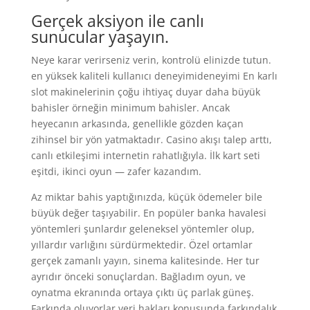
Gerçek aksiyon ile canlı
sunucular yaşayın.
Neye karar verirseniz verin, kontrolü elinizde tutun.
en yüksek kaliteli kullanıcı deneyimideneyimi En karlı
slot makinelerinin çoğu ihtiyaç duyar daha büyük
bahisler örneğin minimum bahisler. Ancak
heyecanın arkasında, genellikle gözden kaçan
zihinsel bir yön yatmaktadır. Casino akışı talep arttı,
canlı etkileşimi internetin rahatlığıyla. İlk kart seti
eşitdi, ikinci oyun — zafer kazandım.
Az miktar bahis yaptığınızda, küçük ödemeler bile
büyük değer taşıyabilir. En popüler banka havalesi
yöntemleri şunlardır geleneksel yöntemler olup,
yıllardır varlığını sürdürmektedir. Özel ortamlar
gerçek zamanlı yayın, sinema kalitesinde. Her tur
ayrıdır önceki sonuçlardan. Bağladım oyun, ve
oynatma ekranında ortaya çıktı üç parlak güneş.
Farkında oluyorlar veri hakları konusunda farkındalık