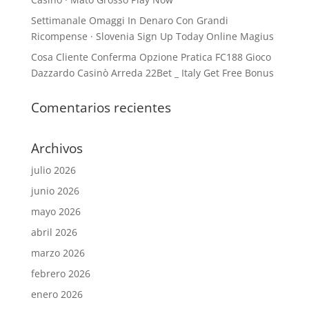
Settimanale Omaggi In Denaro Con Grandi
Ricompense · Slovenia Sign Up Today Online Magius
Cosa Cliente Conferma Opzione Pratica FC188 Gioco
Dazzardo Casinò Arreda 22Bet _ Italy Get Free Bonus
Comentarios recientes
Archivos
julio 2026
junio 2026
mayo 2026
abril 2026
marzo 2026
febrero 2026
enero 2026